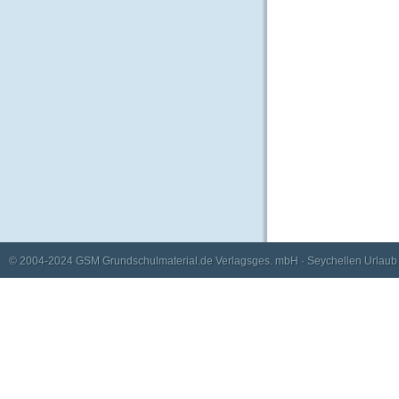
© 2004-2024
GSM Grundschulmaterial.de Verlagsges. mbH
·
Seychellen Urlaub