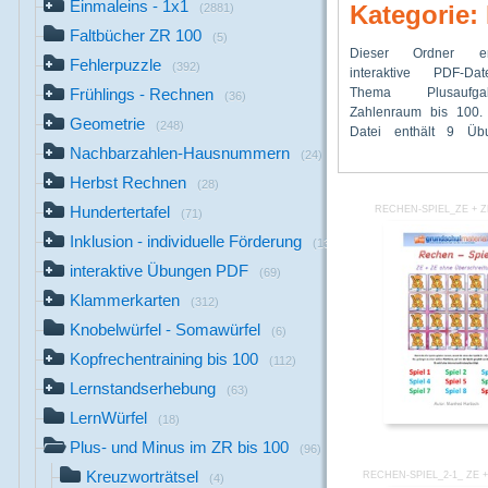
Einmaleins - 1x1
Kategorie:
(2881)
Faltbücher ZR 100
(5)
Dieser Ordner e
Übungen werde
auf der die Übung ges
Fehlerpuzzle
(392)
interaktive PDF-D
ausgeführt. Der Benutz
kann. Deshalb w
Thema Plusauf
der heruntergeladene
Frühlings - Rechnen
(36)
Zahlenraum bis 100.
eine gewünschte Üb
Geometrie
(248)
Datei enthält 9 Üb
gelangt zu einer onlin
Nachbarzahlen-Hausnummern
(24)
Herbst Rechnen
(28)
Hundertertafel
RECHEN-SPIEL_ZE + 
(71)
Inklusion - individuelle Förderung
(13)
interaktive Übungen PDF
(69)
Klammerkarten
(312)
Knobelwürfel - Somawürfel
(6)
Kopfrechentraining bis 100
(112)
Lernstandserhebung
(63)
LernWürfel
(18)
Plus- und Minus im ZR bis 100
(96)
Kreuzworträtsel
RECHEN-SPIEL_2-1_ ZE 
(4)