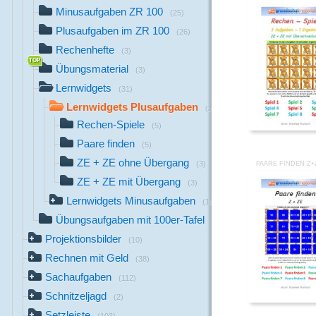
Minusaufgaben ZR 100
(25)
Plusaufgaben im ZR 100
(26)
Rechenhefte
(3)
Übungsmaterial
(3)
Lernwidgets
(31)
Lernwidgets Plusaufgaben
(16)
Rechen-Spiele
(5)
Paare finden
(5)
ZE + ZE ohne Übergang
(3)
PAARE FINDEN Z+
ZE + ZE mit Übergang
(3)
Lernwidgets Minusaufgaben
(15)
Übungsaufgaben mit 100er-Tafel
(4)
Projektionsbilder
(10)
Rechnen mit Geld
(38)
Sachaufgaben
(112)
Schnitzeljagd
(2)
Setzleiste