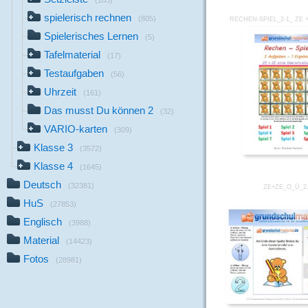
(103)
spielerisch rechnen
(805)
RECHEN-SPIEL_2-1_ ZE 
Spielerisches Lernen
(5)
Tafelmaterial
(17)
Testaufgaben
(56)
Uhrzeit
(161)
Das musst Du können 2
(32)
VARIO-karten
(309)
Klasse 3
(3572)
Klasse 4
(1645)
Deutsch
(32381)
ZE+ZE_O_Ü_2
HuS
(27853)
Englisch
(3988)
Material
(14423)
Fotos
(28981)