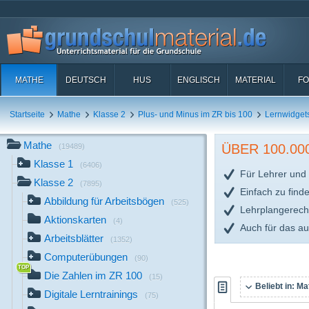
MATHE
DEUTSCH
HUS
ENGLISCH
MATERIAL
FO
Startseite
Mathe
Klasse 2
Plus- und Minus im ZR bis 100
Lernwidget
Mathe
ÜBER 100.0
(19489)
Klasse 1
(6406)
Für Lehrer und 
Klasse 2
(7895)
Einfach zu find
Abbildung für Arbeitsbögen
(525)
Lehrplangerech
Aktionskarten
(4)
Auch für das a
Arbeitsblätter
(1352)
Computerübungen
(90)
Die Zahlen im ZR 100
(15)
Beliebt in:
Mat
Digitale Lerntrainings
(75)