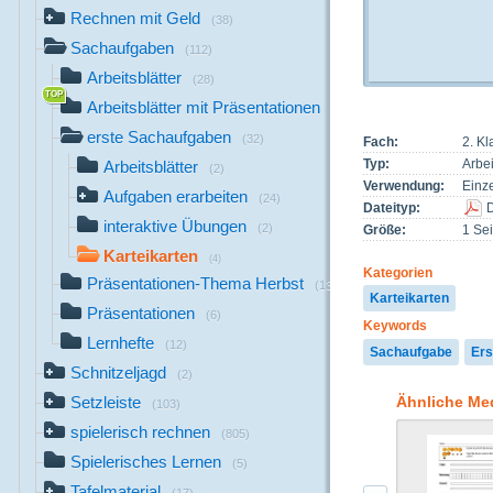
Rechnen mit Geld
(38)
Sachaufgaben
(112)
Arbeitsblätter
(28)
Arbeitsblätter mit Präsentationen
(21)
erste Sachaufgaben
(32)
Fach:
2. K
Typ:
Arbei
Arbeitsblätter
(2)
Verwendung:
Einze
Aufgaben erarbeiten
(24)
Dateityp:
interaktive Übungen
(2)
Größe:
1 Sei
Karteikarten
(4)
Kategorien
Präsentationen-Thema Herbst
(13)
Karteikarten
Präsentationen
(6)
Keywords
Lernhefte
(12)
Sachaufgabe
Ers
Schnitzeljagd
(2)
Ähnliche Me
Setzleiste
(103)
spielerisch rechnen
(805)
Spielerisches Lernen
(5)
Tafelmaterial