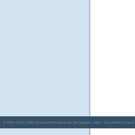
© 2004-2024
GSM Grundschulmaterial.de Verlagsges. mbH
·
Seychellen Urlaub