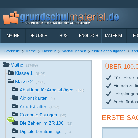
MATHE
DEUTSCH
HUS
ENGLISCH
MATERIAL
FO
Startseite
Mathe
Klasse 2
Sachaufgaben
erste Sachaufgaben
Kart
Mathe
ÜBER 100
(19489)
Klasse 1
(6406)
Für Lehrer u
Klasse 2
(7895)
Einfach zu f
Abbildung für Arbeitsbögen
(525)
Lehrplanger
Aktionskarten
(4)
Auch für da
Arbeitsblätter
(1352)
Computerübungen
(90)
ERSTE-SA
Die Zahlen im ZR 100
(15)
Digitale Lerntrainings
(75)