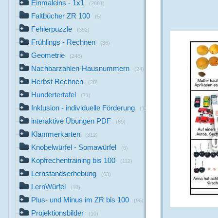
Einmaleins - 1x1
(2881)
Faltbücher ZR 100
(5)
Fehlerpuzzle
(392)
Frühlings - Rechnen
(36)
Geometrie
(248)
Nachbarzahlen-Hausnummern
(24)
Herbst Rechnen
(28)
Hundertertafel
(71)
Inklusion - individuelle Förderung
(13)
interaktive Übungen PDF
(69)
Klammerkarten
(312)
Knobelwürfel - Somawürfel
(6)
Kopfrechentraining bis 100
(112)
Lernstandserhebung
(63)
LernWürfel
(18)
Plus- und Minus im ZR bis 100
(96)
Projektionsbilder
(10)