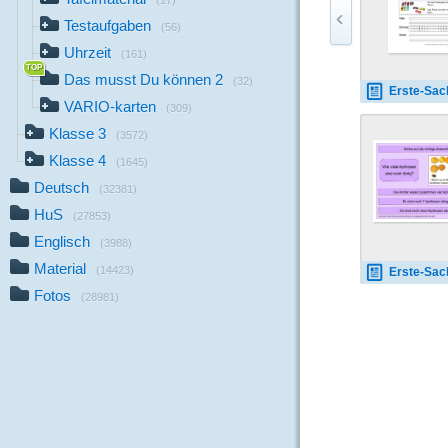
(17)
Testaufgaben
(56)
Uhrzeit
(161)
Das musst Du können 2
(32)
Erste-Sachaufgaben-AB
VARIO-karten
(309)
Klasse 3
(3572)
Klasse 4
(1645)
Deutsch
(32381)
HuS
(27853)
Englisch
(3988)
Material
(14423)
Erste-Sachaufgaben-K
Fotos
(28981)