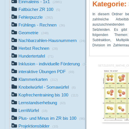
Einmaleins - 1x1
Kategorie: 
(2881)
Faltbücher ZR 100
(5)
In diesem Ordner be
Vorgänger und Na
schreibt zu jeder K
Fehlerpuzzle
(392)
zahlreiche Arbeitsb
Rechnen mit Geld, Z
Lösung ins Heft. 
auszuschneidenden 
Ziffern bis 100. Di
Ergebnisse notiert sind,
Frühlings - Rechnen
(36)
Setzleisten. Es gib
Karten werden in ein
sich der Schüler, indem
Geometrie
(248)
folgenden Themen:
Setzleiste gesteckt. A
Karte herauszieht und
Subtraktion, Multipl
sind nun in d
sichtbare Ergebnis mi
Nachbarzahlen-Hausnummern
(24)
Division im Zahlenra
verschwunden. De
Herbst Rechnen
(28)
Hundertertafel
(71)
Inklusion - individuelle Förderung
(13)
SETZLEISTE_MATHE_C
interaktive Übungen PDF
(69)
Klammerkarten
(312)
Knobelwürfel - Somawürfel
(6)
Kopfrechentraining bis 100
(112)
Lernstandserhebung
(63)
LernWürfel
(18)
Plus- und Minus im ZR bis 100
(96)
Projektionsbilder
(10)