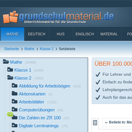
MATHE
DEUTSCH
HUS
ENGLISCH
MATERIAL
FO
Startseite
Mathe
Klasse 2
Setzleiste
Mathe
ÜBER 100.0
(19489)
Klasse 1
(6406)
Für Lehrer und 
Klasse 2
(7895)
Einfach zu find
Abbildung für Arbeitsbögen
(525)
Lehrplangerech
Aktionskarten
(4)
Auch für das a
Arbeitsblätter
(1352)
Computerübungen
(90)
Die Zahlen im ZR 100
(15)
Beliebt in:
Mat
Digitale Lerntrainings
(75)