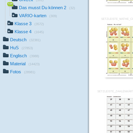
(161)
Das musst Du können 2
(32)
VARIO-karten
(309)
SETZLEISTE_MATHE_C
Klasse 3
(3572)
Klasse 4
(1645)
Deutsch
(32381)
HuS
(27853)
Englisch
(3988)
Material
(14423)
Fotos
(28981)
SETZLEISTE_ZAHLENKÄR