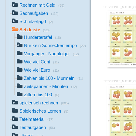
Rechnen mit Geld
(38)
SETZLEISTE_MATHE_C
Sachaufgaben
(112)
Schnitzeljagd
(2)
Setzleiste
(103)
Hundertertafel
(18)
Nur kein Schneckentempo
(22)
Vorgänger - Nachfolger
(12)
Wie viel Cent
(11)
Wie viel Euro
(11)
Zahlen bis 100 - Murmeln
(11)
SETZLEISTE_MATHE_C
Zeitspannen - Minuten
(12)
Ziffern bis 100
(6)
spielerisch rechnen
(805)
Spielerisches Lernen
(5)
Tafelmaterial
(17)
Testaufgaben
(56)
Uhrzeit