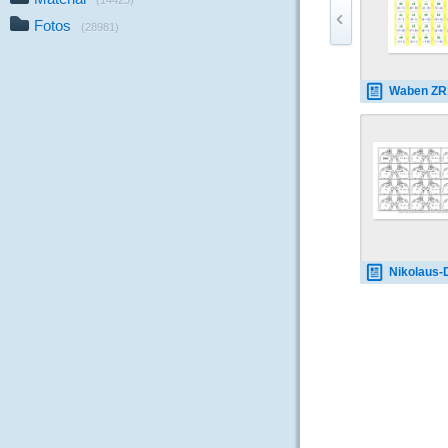
(14423)
Fotos
(28981)
Waben ZR100AS 
Nikolaus-Domino-Klass