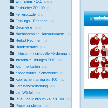
Einmaleins - 1x1
(2881)
Faltbücher ZR 100
(5)
Fehlerpuzzle
(392)
Frühlings - Rechnen
(36)
Geometrie
(248)
Nachbarzahlen-Hausnummern
(24)
Herbst Rechnen
(28)
Hundertertafel
(71)
Inklusion - individuelle Förderung
(13)
interaktive Übungen PDF
(69)
Klammerkarten
(312)
Knobelwürfel - Somawürfel
(6)
Kopfrechentraining bis 100
(112)
Lernstandserhebung
(63)
LernWürfel
(18)
Plus- und Minus im ZR bis 100
(96)
Projektionsbilder
(10)