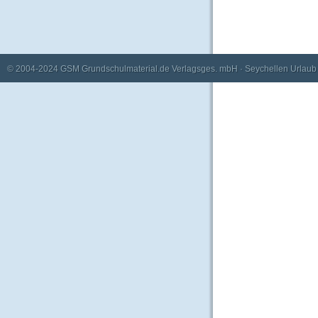
© 2004-2024
GSM Grundschulmaterial.de Verlagsges. mbH
·
Seychellen Urlaub