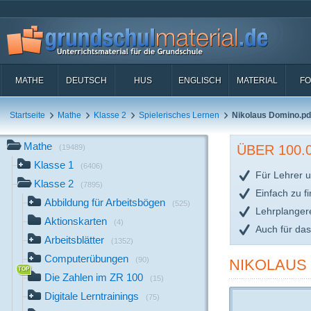
MATHE
DEUTSCH
HUS
ENGLISCH
MATERIAL
FO
Startseite
Mathe
Klasse 2
Spielerisches Lernen
Nikolaus Domino.pd
Mathe
ÜBER 100
(19489)
Klasse 1
(6406)
Für Lehrer u
Klasse 2
(7895)
Einfach zu f
Abbildung für Arbeitsbögen
(525)
Lehrplanger
Aktionskarten
(4)
Auch für da
Arbeitsblätter
(1352)
Computerübungen
(90)
NIKOLAUS
Die Zahlen im ZR 100
(15)
Digitale Lerntrainings
(75)