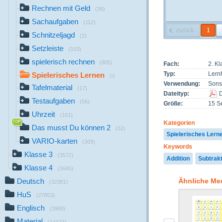
Rechnen mit Geld
(38)
Sachaufgaben
(112)
zurück
1
Schnitzeljagd
(2)
Setzleiste
(103)
spielerisch rechnen
(805)
Fach:
2. K
Typ:
Lern
Spielerisches Lernen
(5)
Verwendung:
Sons
Tafelmaterial
(17)
Dateityp:
Testaufgaben
(56)
Größe:
15 Se
Uhrzeit
(161)
Kategorien
Das musst Du können 2
(32)
Spielerisches Lern
VARIO-karten
(309)
Keywords
Klasse 3
(3572)
Addition
Subtrakt
Klasse 4
(1645)
Ähnliche Me
Deutsch
(32381)
HuS
(27853)
Englisch
(3988)
Material