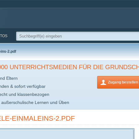
TOS
ins-2.pdf
.000 UNTERRICHTSMEDIEN FÜR DIE GRUNDSC
nd Eltern
Zugang bestellen
inden & sofort verfügbar
echt und klassenbezogen
s außerschulische Lernen und Üben
LE-EINMALEINS-2.PDF