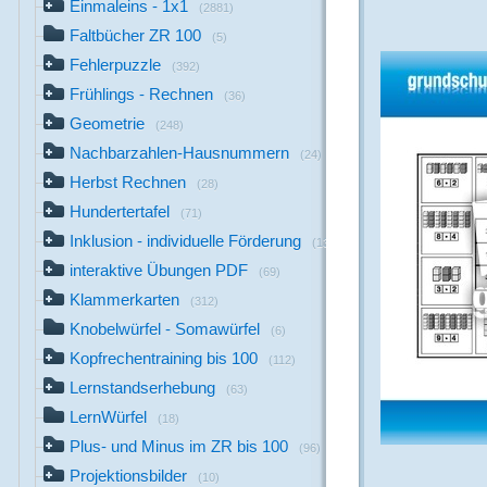
Einmaleins - 1x1
(2881)
Faltbücher ZR 100
(5)
Fehlerpuzzle
(392)
Frühlings - Rechnen
(36)
Geometrie
(248)
Nachbarzahlen-Hausnummern
(24)
Herbst Rechnen
(28)
Hundertertafel
(71)
Inklusion - individuelle Förderung
(13)
interaktive Übungen PDF
(69)
Klammerkarten
(312)
Knobelwürfel - Somawürfel
(6)
Kopfrechentraining bis 100
(112)
Lernstandserhebung
(63)
LernWürfel
(18)
Plus- und Minus im ZR bis 100
(96)
Projektionsbilder
(10)