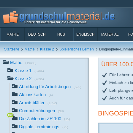
MATHE
DEUTSCH
HUS
ENGLISCH
MATERIAL
FO
Startseite
Mathe
Klasse 2
Spielerisches Lernen
Bingospiele-Einmale
Mathe
ÜBER 100
(19489)
Klasse 1
(6406)
Für Lehrer u
Klasse 2
(7895)
Einfach zu f
Abbildung für Arbeitsbögen
(525)
Lehrplanger
Aktionskarten
(4)
Auch für da
Arbeitsblätter
(1352)
Computerübungen
(90)
BINGOSPIE
Die Zahlen im ZR 100
(15)
Digitale Lerntrainings
(75)