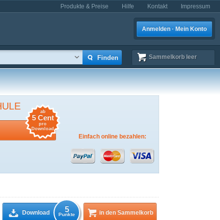
Produkte & Preise
Hilfe
Kontakt
Impressum
Anmelden · Mein Konto
Sammelkorb
leer
HULE
ab
5 Cent
pro
Download
Einfach online bezahlen:
5
Download
in den Sammelkorb
Punkte