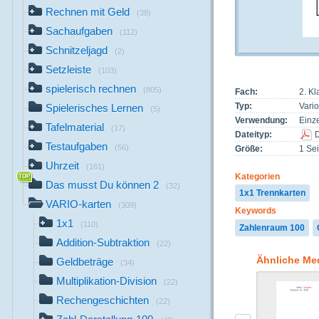
Rechnen mit Geld
(38)
Sachaufgaben
(112)
Schnitzeljagd
(2)
Setzleiste
(103)
spielerisch rechnen
(805)
Fach:
2. K
Typ:
Vari
Spielerisches Lernen
(5)
Verwendung:
Einze
Tafelmaterial
(17)
Dateityp:
Testaufgaben
(56)
Größe:
1 Sei
Uhrzeit
(161)
Kategorien
Das musst Du können 2
(32)
1x1 Trennkarten
VARIO-karten
(309)
Keywords
1x1
(110)
Zahlenraum 100
Addition-Subtraktion
(22)
Ähnliche Me
Geldbeträge
(34)
Multiplikation-Division
(22)
Rechengeschichten
(22)