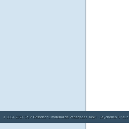
© 2004-2024
GSM Grundschulmaterial.de Verlagsges. mbH
·
Seychellen Urlaub