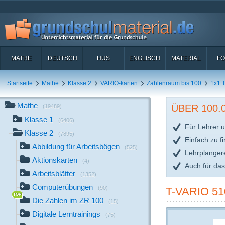
MATHE
DEUTSCH
HUS
ENGLISCH
MATERIAL
FO
Startseite
Mathe
Klasse 2
VARIO-karten
Zahlenraum bis 100
1x1 
Mathe
ÜBER 100
(19489)
Klasse 1
(6406)
Für Lehrer u
Klasse 2
(7895)
Einfach zu f
Abbildung für Arbeitsbögen
(525)
Lehrplanger
Aktionskarten
(4)
Auch für da
Arbeitsblätter
(1352)
Computerübungen
(90)
T-VARIO 5
Die Zahlen im ZR 100
(15)
Digitale Lerntrainings
(75)