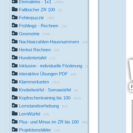
Einmaleins - 1x1
(2881)
Faltbücher ZR 100
(5)
Fehlerpuzzle
(392)
Frühlings - Rechnen
(36)
Geometrie
(248)
Nachbarzahlen-Hausnummern
(24)
Herbst Rechnen
(28)
Hundertertafel
(71)
Inklusion - individuelle Förderung
(13)
interaktive Übungen PDF
(69)
Klammerkarten
(312)
Knobelwürfel - Somawürfel
(6)
Kopfrechentraining bis 100
(112)
Lernstandserhebung
(63)
LernWürfel
(18)
Plus- und Minus im ZR bis 100
(96)
Projektionsbilder
(10)