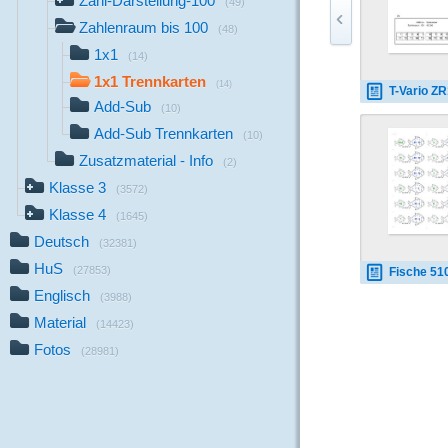
Zahl-Darstellung-100
(49)
Zahlenraum bis 100
(48)
1x1
(14)
1x1 Trennkarten
(14)
T-Vario ZR100A
Add-Sub
(10)
Add-Sub Trennkarten
(10)
Zusatzmaterial - Info
(2)
Klasse 3
(3572)
Klasse 4
(1645)
Deutsch
(32381)
HuS
(27853)
Fische 510ZR10
Englisch
(3988)
Material
(14423)
Fotos
(28981)