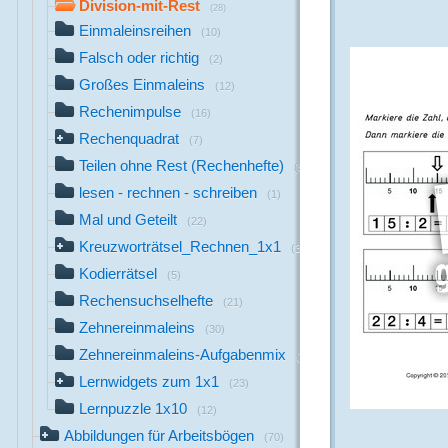
Division-mit-Rest
(28)
Einmaleinsreihen
(10)
Falsch oder richtig
(2)
Großes Einmaleins
(12)
Rechenimpulse
(16)
Rechenquadrat
(7)
Teilen ohne Rest (Rechenhefte)
(5)
lesen - rechnen - schreiben
(1)
Mal und Geteilt
(22)
Kreuzworträtsel_Rechnen_1x1
(30)
Kodierrätsel
(5)
Rechensuchselhefte
(21)
Zehnereinmaleins
(30)
Zehnereinmaleins-Aufgabenmix
(23)
Lernwidgets zum 1x1
(23)
Lernpuzzle 1x10
(12)
Abbildungen für Arbeitsbögen
(70)