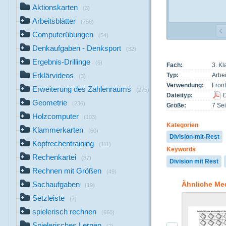
Aktionskarten
(3)
Arbeitsblätter
(758)
Computerübungen
(54)
Denkaufgaben - Denksport
(32)
Ergebnis-Drillinge
(6)
Fach:
3. K
Erklärvideos
Typ:
Arbei
(3)
Verwendung:
Front
Erweiterung des Zahlenraums
(275)
Dateityp:
Geometrie
(236)
Größe:
7 Sei
Holzcomputer
(103)
Kategorien
Klammerkarten
(60)
Division-mit-Rest
Kopfrechentraining
(111)
Keywords
Rechenkartei
(87)
Division mit Rest
Rechnen mit Größen
(49)
Ähnliche Me
Sachaufgaben
(19)
Setzleiste
(7)
spielerisch rechnen
(660)
Spielerisches Lernen