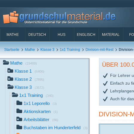
MATHE
DEUTSCH
HUS
ENGLISCH
MATERIAL
FO
Startseite
Mathe
Klasse 3
1x1 Training
Division-mit-Rest
Division
Mathe
ÜBER 100
(19489)
Klasse 1
(6406)
Für Lehrer u
Klasse 2
(7895)
Einfach zu f
Klasse 3
(3572)
Lehrplanger
1x1 Training
(340)
Auch für da
1x1 Leporello
(3)
Aktionskarten
(1)
DIVISION-
Arbeitsblätter
(86)
Buchstaben im Hunderterfeld
(3)