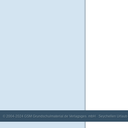
© 2004-2024
GSM Grundschulmaterial.de Verlagsges. mbH
·
Seychellen Urlaub