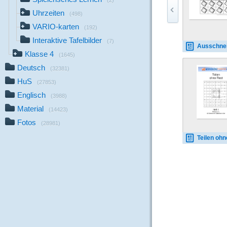
(2)
Uhrzeiten
(498)
VARIO-karten
(192)
Interaktive Tafelbilder
(7)
Ausschneidebogen-Division-Res
Klasse 4
(1645)
Deutsch
(32381)
HuS
(27853)
Englisch
(3988)
Material
(14423)
Fotos
(28981)
Teilen ohne Res