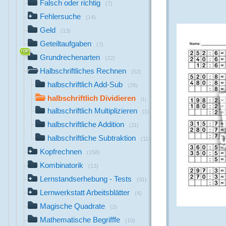
Falsch oder richtig
(7)
Fehlersuche
(14)
Geld
(13)
Geteiltaufgaben
(7)
Grundrechenarten
(22)
Halbschriftliches Rechnen
(52)
halbschriftlich Add-Sub
(28)
halbschriftlich Dividieren
(1)
halbschriftlich Multiplizieren
(1)
halbschriftliche Addition
(11)
halbschriftliche Subtraktion
(11)
Kopfrechnen
(158)
Kombinatorik
(13)
Lernstandserhebung - Tests
(91)
Lernwerkstatt Arbeitsblätter
(4)
Magische Quadrate
(2)
Mathematische Begrifffe
(10)