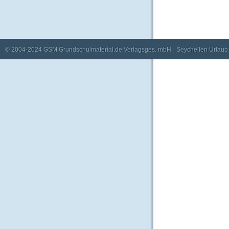
© 2004-2024
GSM Grundschulmaterial.de Verlagsges. mbH
·
Seychellen Urlaub