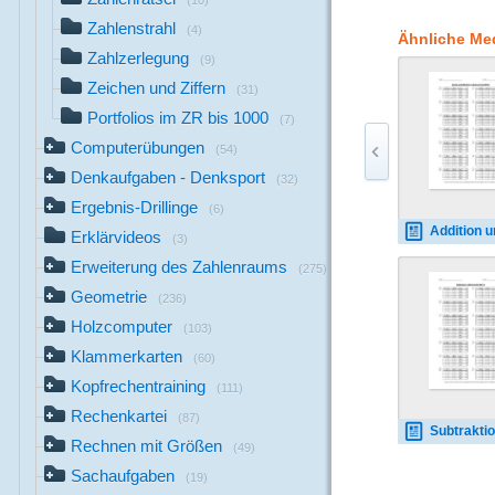
(10)
Zahlenstrahl
(4)
Ähnliche Me
Zahlzerlegung
(9)
Zeichen und Ziffern
(31)
Portfolios im ZR bis 1000
(7)
Computerübungen
(54)
Denkaufgaben - Denksport
(32)
Ergebnis-Drillinge
(6)
Addition und Subtrakt
Erklärvideos
(3)
Erweiterung des Zahlenraums
(275)
Geometrie
(236)
Holzcomputer
(103)
Klammerkarten
(60)
Kopfrechentraining
(111)
Rechenkartei
(87)
Subtraktion H Z 
Rechnen mit Größen
(49)
Sachaufgaben
(19)