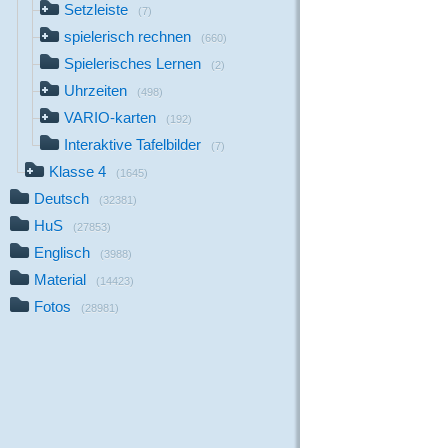
Setzleiste
(7)
spielerisch rechnen
(660)
Spielerisches Lernen
(2)
Uhrzeiten
(498)
VARIO-karten
(192)
Interaktive Tafelbilder
(7)
Klasse 4
(1645)
Deutsch
(32381)
HuS
(27853)
Englisch
(3988)
Material
(14423)
Fotos
(28981)