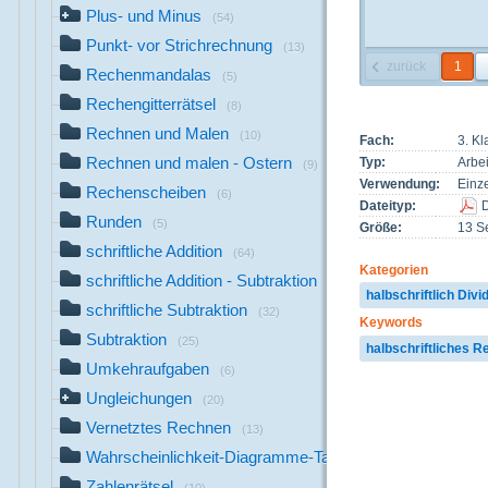
Plus- und Minus
(54)
Punkt- vor Strichrechnung
(13)
zurück
1
Rechenmandalas
(5)
Rechengitterrätsel
(8)
Rechnen und Malen
(10)
Fach:
3. K
Rechnen und malen - Ostern
Typ:
Arbei
(9)
Verwendung:
Einze
Rechenscheiben
(6)
Dateityp:
Runden
(5)
Größe:
13 Se
schriftliche Addition
(64)
Kategorien
schriftliche Addition - Subtraktion
(29)
halbschriftlich Divi
schriftliche Subtraktion
(32)
Keywords
Subtraktion
(25)
halbschriftliches 
Umkehraufgaben
(6)
Ungleichungen
(20)
Vernetztes Rechnen
(13)
Wahrscheinlichkeit-Diagramme-Tabellen
(2)
Zahlenrätsel