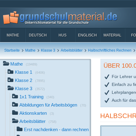
MATHE
DEUTSCH
HUS
ENGLISCH
MATERIAL
FO
Startseite
Mathe
Klasse 3
Arbeitsblätter
Halbschriftliches Rechnen
Mathe
ÜBER 100
(19489)
Klasse 1
(6406)
Für Lehrer u
Klasse 2
(7895)
Einfach zu f
Klasse 3
(3572)
Lehrplanger
1x1 Training
(340)
Auch für da
Abbildungen für Arbeitsbögen
(70)
Aktionskarten
(3)
HALBSCHRI
Arbeitsblätter
(758)
Erst nachdenken - dann rechnen
(3)