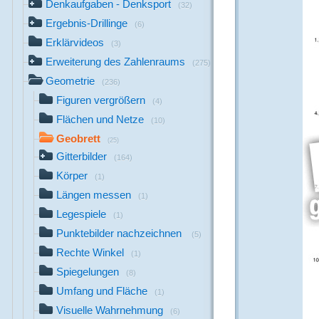
Denkaufgaben - Denksport
(32)
Ergebnis-Drillinge
(6)
Erklärvideos
(3)
Erweiterung des Zahlenraums
(275)
Geometrie
(236)
Figuren vergrößern
(4)
Flächen und Netze
(10)
Geobrett
(25)
Gitterbilder
(164)
Körper
(1)
Längen messen
(1)
Legespiele
(1)
Punktebilder nachzeichnen
(5)
Rechte Winkel
(1)
Spiegelungen
(8)
Umfang und Fläche
(1)
Visuelle Wahrnehmung
(6)