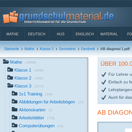
MATHE
DEUTSCH
HUS
ENGLISCH
MATERIAL
FO
Startseite
Mathe
Klasse 3
Geometrie
Geobrett
AB diagonal 1.pdf
Mathe
ÜBER 100
(19489)
Klasse 1
(6406)
Für Lehrer u
Klasse 2
(7895)
Einfach zu f
Klasse 3
(3572)
Lehrplanger
1x1 Training
(340)
Auch für da
Abbildungen für Arbeitsbögen
(70)
Aktionskarten
(3)
AB DIAGON
Arbeitsblätter
(758)
Computerübungen
(54)