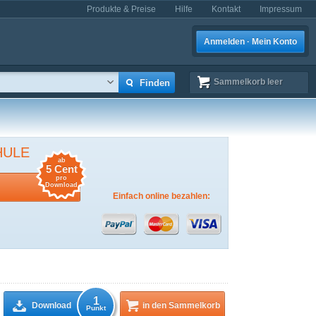
Produkte & Preise
Hilfe
Kontakt
Impressum
Anmelden · Mein Konto
Sammelkorb
leer
HULE
ab
5 Cent
pro
Download
Einfach online bezahlen:
1
Download
in den Sammelkorb
Punkt