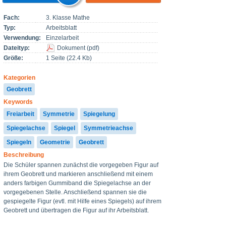
Fach:
3. Klasse Mathe
Typ:
Arbeitsblatt
Verwendung:
Einzelarbeit
Dateityp:
Dokument
(
pdf
)
Größe:
1 Seite (22.4 Kb)
Kategorien
Geobrett
Keywords
Freiarbeit
Symmetrie
Spiegelung
Spiegelachse
Spiegel
Symmetrieachse
Spiegeln
Geometrie
Geobrett
Beschreibung
Die Schüler spannen zunächst die vorgegeben Figur auf
ihrem Geobrett und markieren anschließend mit einem
anders farbigen Gummiband die Spiegelachse an der
vorgegebenen Stelle. Anschließend spannen sie die
gespiegelte Figur (evtl. mit Hilfe eines Spiegels) auf ihrem
Geobrett und übertragen die Figur auf ihr Arbeitsblatt.