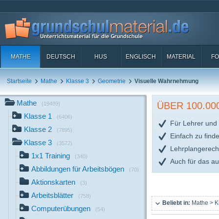
MATHE
DEUTSCH
HUS
ENGLISCH
MATERIAL
FO
Startseite
Mathe
Klasse 3
Geometrie
Visuelle Wahrnehmung
Mathe
ÜBER 100.0
(19489)
Klasse 1
(6406)
Für Lehrer und 
Klasse 2
(7895)
Einfach zu find
Klasse 3
(3572)
Lehrplangerech
1x1 Training
(340)
Auch für das a
Abbildungen für Arbeitsbögen
(70)
Aktionskarten
(3)
Arbeitsblätter
(758)
Beliebt in:
Mathe > K
Computerübungen
(54)