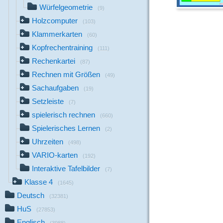
Würfelgeometrie
(9)
Holzcomputer
(103)
Klammerkarten
(60)
Kopfrechentraining
(111)
Rechenkartei
(87)
Rechnen mit Größen
(49)
Sachaufgaben
(19)
Setzleiste
(7)
spielerisch rechnen
(660)
Spielerisches Lernen
(2)
Uhrzeiten
(498)
VARIO-karten
(192)
Interaktive Tafelbilder
(7)
Klasse 4
(1645)
Deutsch
(32381)
HuS
(27853)
Englisch