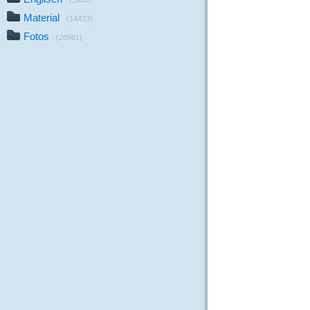
(3988)
Material
(14423)
Fotos
(28981)