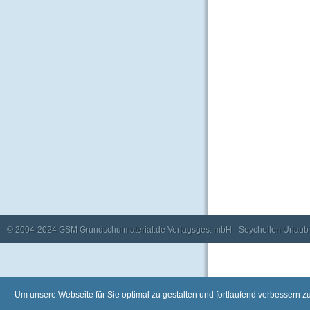
© 2004-2024
GSM Grundschulmaterial.de Verlagsges. mbH
·
Seychellen Urlaub
Um unsere Webseite für Sie optimal zu gestalten und fortlaufend verbessern 