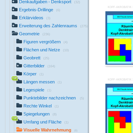
Denkaufgaben - Denksport
(32)
KOPF-AKROBATIK 
Ergebnis-Drillinge
(6)
Erklärvideos
(3)
Erweiterung des Zahlenraums
(275)
Geometrie
(236)
Figuren vergrößern
(4)
Flächen und Netze
(10)
Geobrett
(25)
Gitterbilder
(164)
Körper
(1)
KOPF-AKROBATIK 
Längen messen
(1)
Legespiele
(1)
Punktebilder nachzeichnen
(5)
Rechte Winkel
(1)
Spiegelungen
(8)
Umfang und Fläche
(1)
Visuelle Wahrnehmung
(6)