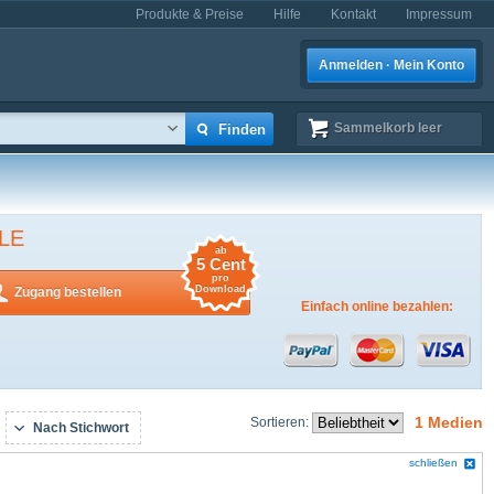
Produkte & Preise
Hilfe
Kontakt
Impressum
Anmelden · Mein Konto
Sammelkorb
leer
LE
ab
5 Cent
pro
Download
Zugang bestellen
Einfach online bezahlen:
1 Medien
Sortieren:
Nach Stichwort
schließen