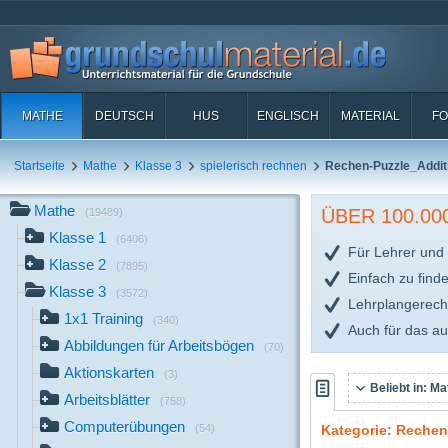
MATHE
DEUTSCH
HUS
ENGLISCH
MATERIAL
FO
Startseite
Mathe
Klasse 3
spielerisch rechnen
Rechen-Puzzle_Addit
Mathe
ÜBER 100.0
(19489)
Klasse 1
(6406)
Für Lehrer und 
Klasse 2
(7895)
Einfach zu find
Klasse 3
(3572)
Lehrplangerech
1x1 Training
(340)
Auch für das a
Abbildungen für Arbeitsbögen
(70)
Aktionskarten
(3)
Beliebt in:
Mat
Arbeitsblätter
(758)
Computerübungen
(54)
Kategorie: Rechen