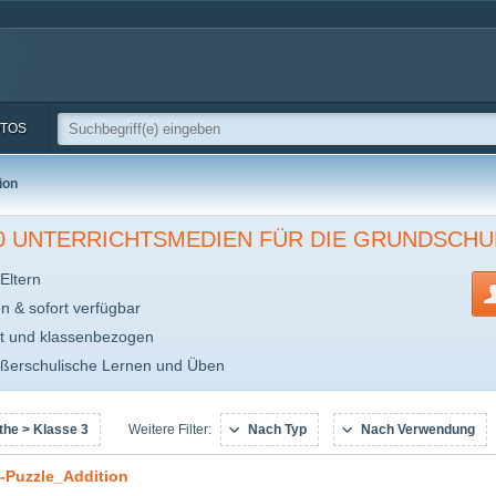
TOS
ion
00 UNTERRICHTSMEDIEN FÜR DIE GRUNDSCHU
Eltern
en & sofort verfügbar
t und klassenbezogen
ußerschulische Lernen und Üben
he > Klasse 3
Nach Typ
Nach Verwendung
Weitere Filter:
-Puzzle_Addition