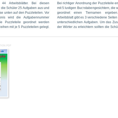
 44 Arbeitsblätter. Bei diesen
 der Puzzleteile entsteht ein „Bild“
ne „Bild“ mit den 5 Buchstaben in
n die Schüler 25 Aufgaben aus und
engesichtern, die wiederum richtig
 zu zerschneiden. Diese können
e unten auf den Puzzleteilen. Vor
ernamen ergeben. Von jedem
n- und hergeschoben werden, bis
bnis wird die Aufgabennummer
verschiedene Seiten (a, b und c) mit
ie Puzzleteile geordnet werden
fgaben. Um das Zusammenpuzzeln
ihen mit je 5 Puzzleteilen gelegt.
rn sollten die Schüler aufgefordert
TION.PDF