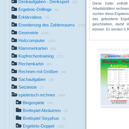
Denkaufgaben - Denksport
(32)
Diese Datei enthält
Bei richtiger Anordnung
werden, das entstande
Arbeitsblättern rechne
mit 5 lustigen Buchstab
die Einzelbuchstaben
Ergebnis-Drillinge
(6)
suchen diese Ergebniss
geordnet einen Ti
dann auf dem Tisch hi
Erklärvideos
(3)
das gefundene Erge
Arbeitsblatt gibt es 3 
geschrieben, damit d
unterschiedlichen Au
Erweiterung des Zahlenraums
(275)
können. Es werden 5 Re
der Wörter zu erleichte
Geometrie
(236)
Holzcomputer
(103)
Klammerkarten
(60)
RECHEN-PUZZLE_ADDI
Kopfrechentraining
(111)
Rechenkartei
(87)
Rechnen mit Größen
(49)
Sachaufgaben
(19)
Setzleiste
(7)
spielerisch rechnen
(660)
Bingospiele
(49)
Brettspiel Abräumen
(8)
Brettspiel Sisyphus
(8)
Ergebnis-Doppel
(205)