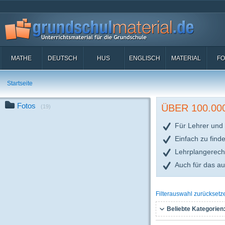
MATHE
DEUTSCH
HUS
ENGLISCH
MATERIAL
FO
Startseite
Fotos
ÜBER 100.0
(19)
Für Lehrer und 
Einfach zu find
Lehrplangerech
Auch für das a
Filterauswahl zurücksetz
Beliebte Kategorien