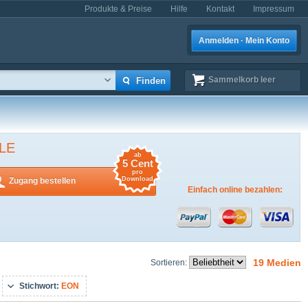
Produkte & Preise
Hilfe
Kontakt
Impressum
Anmelden · Mein Konto
Sammelkorb
leer
LE
ab
5 Cent
pro
Download
Zugang bestellen
Einfach online bezahlen:
19 Medien
Sortieren:
Stichwort:
EON