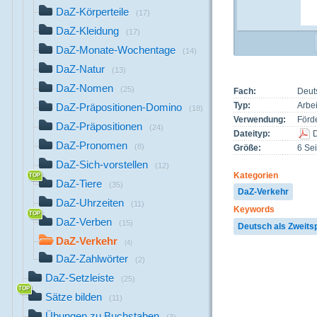
DaZ-Körperteile
(17)
DaZ-Kleidung
(17)
DaZ-Monate-Wochentage
(14)
DaZ-Natur
(13)
DaZ-Nomen
(25)
Fach:
Deut
Typ:
Arbei
DaZ-Präpositionen-Domino
(18)
Verwendung:
Förd
DaZ-Präpositionen
(24)
Dateityp:
DaZ-Pronomen
(8)
Größe:
6 Sei
DaZ-Sich-vorstellen
(12)
Kategorien
DaZ-Tiere
(35)
DaZ-Verkehr
DaZ-Uhrzeiten
(11)
Keywords
DaZ-Verben
(15)
Deutsch als Zweits
DaZ-Verkehr
(4)
DaZ-Zahlwörter
(2)
DaZ-Setzleiste
(25)
Sätze bilden
(11)
Übungen zu Buchstaben