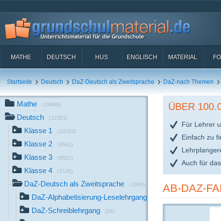
MATHE
DEUTSCH
HUS
ENGLISCH
MATERIAL
FO
Startseite
Deutsch
DaZ-Deutsch als Zweitsprache
DaZ-nach Themen
Mathe
ÜBER 100
(19489)
Deutsch
(32381)
Für Lehrer u
Klasse 1
(10263)
Einfach zu f
Klasse 2
(9565)
Lehrplanger
Klasse 3
(9921)
Auch für da
Klasse 4
(1538)
DaZ-Deutsch als Zweitsprache
(1049)
AB-DAZ-F
DaZ-Alphabetisierung-Leselehrgang
(250)
DaZ-Schreiblehrgang
(56)