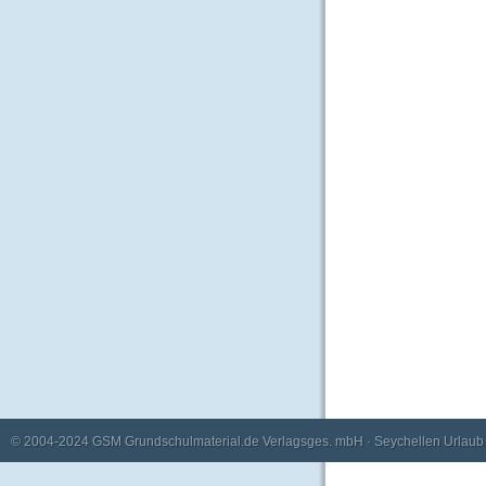
© 2004-2024
GSM Grundschulmaterial.de Verlagsges. mbH
·
Seychellen Urlaub