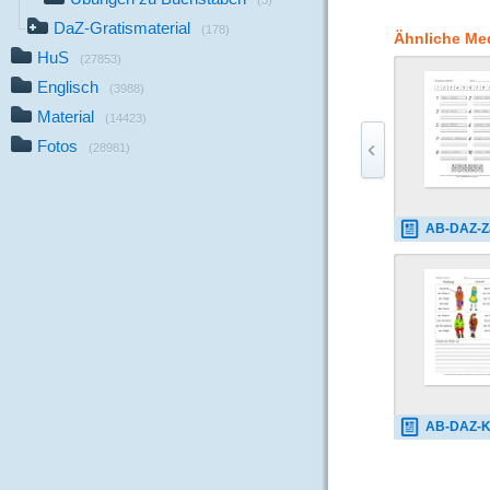
(3)
DaZ-Gratismaterial
(178)
Ähnliche Me
HuS
(27853)
Englisch
(3988)
Material
(14423)
Fotos
(28981)
AB-DAZ-Zahlwörter-1-
AB-DAZ-Kleidung-1