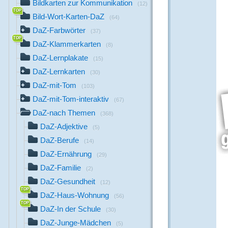
Bildkarten zur Kommunikation
(12)
Bild-Wort-Karten-DaZ
(64)
DaZ-Farbwörter
(37)
DaZ-Klammerkarten
(8)
DaZ-Lernplakate
(15)
DaZ-Lernkarten
(30)
DaZ-mit-Tom
(103)
DaZ-mit-Tom-interaktiv
(67)
DaZ-nach Themen
(368)
DaZ-Adjektive
(5)
DaZ-Berufe
(14)
DaZ-Ernährung
(29)
DaZ-Familie
(2)
DaZ-Gesundheit
(12)
DaZ-Haus-Wohnung
(56)
DaZ-In der Schule
(30)
DaZ-Junge-Mädchen
(5)