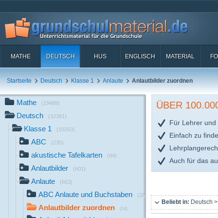
MATHE
DEUTSCH
HUS
ENGLISCH
MATERIAL
FO
Startseite
Deutsch
Klasse 1
Anlaute
Anlautbilder zuordnen
Mathe
ÜBER 100.0
(19489)
Deutsch
(32381)
Für Lehrer und 
Klasse 1
(10263)
Einfach zu find
ABC
(235)
Lehrplangerech
akustische Tafelkarten
(84)
Auch für das a
Anlautbilder
(601)
Anlaute
(663)
ABC Anlaute und Buchstaben
(284)
Beliebt in:
Deutsch >
Anlautbilder zuordnen
(14)