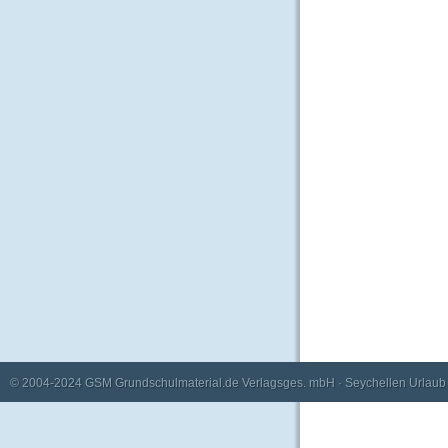
© 2004-2024
GSM Grundschulmaterial.de Verlagsges. mbH
·
Seychellen Urlaub