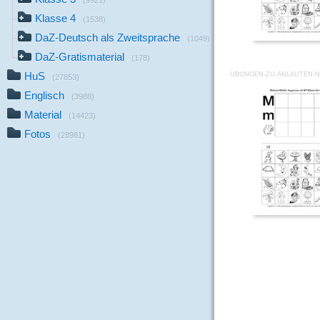
(9921)
Klasse 4
(1538)
DaZ-Deutsch als Zweitsprache
(1049)
DaZ-Gratismaterial
(178)
HuS
ÜBUNGEN-ZU-ANLAUTEN-
(27853)
Englisch
(3988)
Material
(14423)
Fotos
(28981)