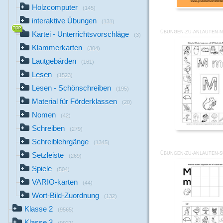
Holzcomputer
(145)
interaktive Übungen
(131)
ÜBUNGEN-ZU-ANLAUTEN-
Kartei - Unterrichtsvorschläge
(3)
Klammerkarten
(304)
Lautgebärden
(161)
Lesen
(1523)
Lesen - Schönschreiben
(195)
Material für Förderklassen
(20)
Nomen
(42)
Schreiben
(279)
Schreiblehrgänge
(1345)
ÜBUNGEN-ZU-ANLAUTEN-S
Setzleiste
(269)
Spiele
(504)
VARIO-karten
(44)
Wort-Bild-Zuordnung
(132)
Klasse 2
(9565)
Klasse 3