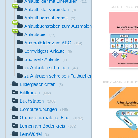
Anlautbilder mit Lineaturen
(111)
ANLAUTE ZUORDN
Anlautbilder verbinden
(4)
Anlautbuchstabenheft
(3)
Anlautbuchstaben zum Ausmalen
(26)
Anlautspiel
(27)
Ausmalbilder zum ABC
(124)
Lernwidgets Anlaute
(8)
Suchsel - Anlaute
(1)
zu Anlauten schreiben
(47)
zu Anlauten schreiben-Faltbücher
(14)
LESE-KLAPPEN KLEINBU
Bildergeschichten
(5)
Bildkarten
(602)
Buchstaben
(1032)
Computerübungen
(145)
Grundschulmaterial-Fibel
(1692)
Lernen am Bodenkreis
(109)
LernWürfel
(6)