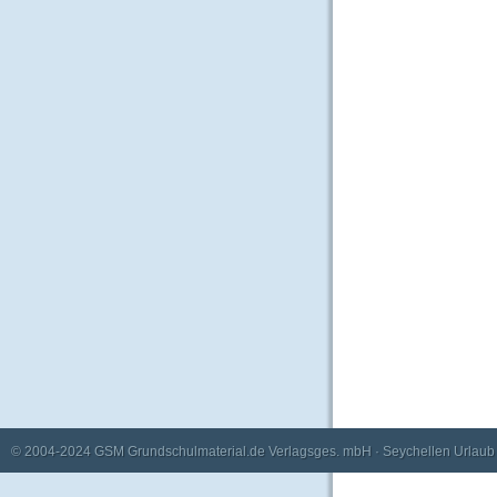
© 2004-2024
GSM Grundschulmaterial.de Verlagsges. mbH
·
Seychellen Urlaub