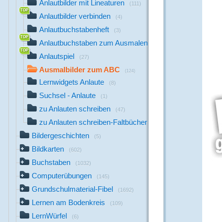
Anlautbilder mit Lineaturen
(111)
Anlautbilder verbinden
(4)
Anlautbuchstabenheft
(3)
Anlautbuchstaben zum Ausmalen
(26)
Anlautspiel
(27)
Ausmalbilder zum ABC
(124)
Lernwidgets Anlaute
(8)
Suchsel - Anlaute
(1)
zu Anlauten schreiben
(47)
zu Anlauten schreiben-Faltbücher
(14)
Bildergeschichten
(5)
Bildkarten
(602)
Buchstaben
(1032)
Computerübungen
(145)
Grundschulmaterial-Fibel
(1692)
Lernen am Bodenkreis
(109)
LernWürfel
(6)