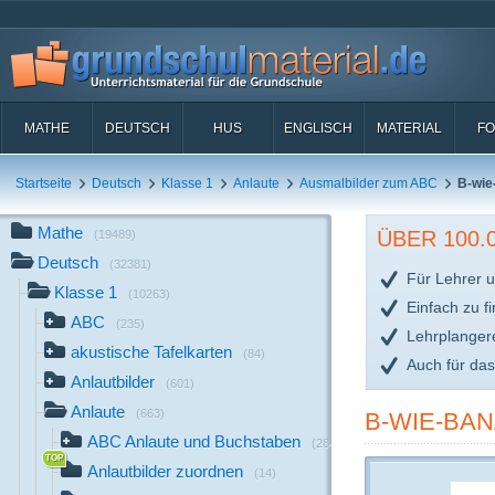
MATHE
DEUTSCH
HUS
ENGLISCH
MATERIAL
FO
Startseite
Deutsch
Klasse 1
Anlaute
Ausmalbilder zum ABC
B-wie
Mathe
ÜBER 100
(19489)
Deutsch
(32381)
Für Lehrer u
Klasse 1
(10263)
Einfach zu f
ABC
(235)
Lehrplanger
akustische Tafelkarten
(84)
Auch für da
Anlautbilder
(601)
Anlaute
(663)
B-WIE-BAN
ABC Anlaute und Buchstaben
(284)
Anlautbilder zuordnen
(14)