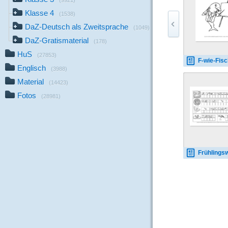
(9921)
Klasse 4
(1538)
DaZ-Deutsch als Zweitsprache
(1049)
DaZ-Gratismaterial
(178)
HuS
(27853)
F-wie-Fisch-
Englisch
(3988)
Material
(14423)
Fotos
(28981)
Frühlingswörter-Anlautschrift-mit-Lö