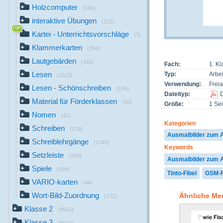
Holzcomputer
(145)
interaktive Übungen
(131)
Kartei - Unterrichtsvorschläge
(3)
Klammerkarten
(304)
Lautgebärden
(161)
Fach:
1. K
Lesen
Typ:
Arbei
(1523)
Verwendung:
Freia
Lesen - Schönschreiben
(195)
Dateityp:
Material für Förderklassen
(20)
Größe:
1 Sei
Nomen
(42)
Kategorien
Schreiben
(279)
Ausmalbilder zum
Schreiblehrgänge
(1345)
Keywords
Setzleiste
(269)
Ausmalbilder zum
Spiele
(504)
Tinto-Fibel
GSM-F
VARIO-karten
(44)
Wort-Bild-Zuordnung
Ähnliche Me
(132)
Klasse 2
(9565)
Klasse 3