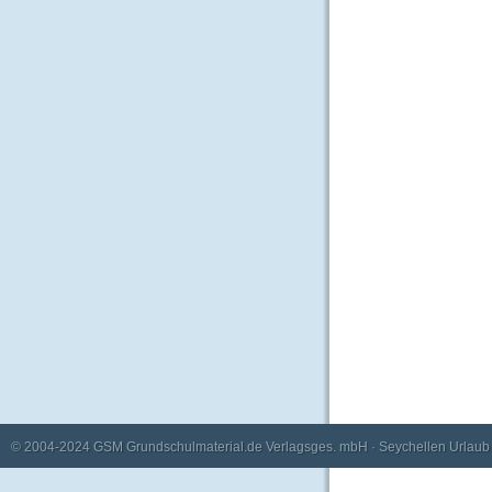
© 2004-2024
GSM Grundschulmaterial.de Verlagsges. mbH
·
Seychellen Urlaub