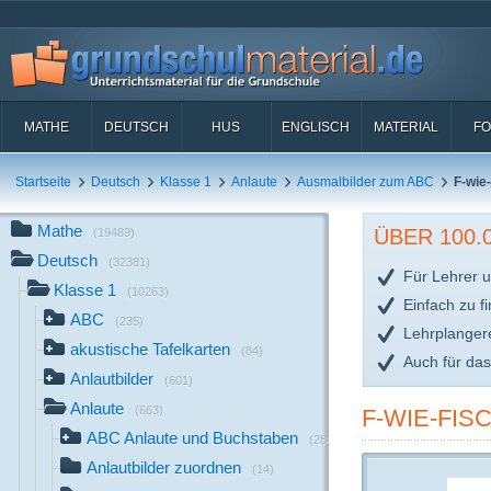
MATHE
DEUTSCH
HUS
ENGLISCH
MATERIAL
FO
Startseite
Deutsch
Klasse 1
Anlaute
Ausmalbilder zum ABC
F-wie
Mathe
ÜBER 100
(19489)
Deutsch
(32381)
Für Lehrer u
Klasse 1
(10263)
Einfach zu f
ABC
(235)
Lehrplanger
akustische Tafelkarten
(84)
Auch für da
Anlautbilder
(601)
Anlaute
(663)
F-WIE-FIS
ABC Anlaute und Buchstaben
(284)
Anlautbilder zuordnen
(14)