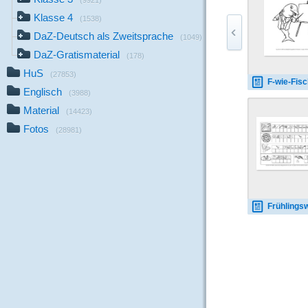
(9921)
Klasse 4
(1538)
DaZ-Deutsch als Zweitsprache
(1049)
DaZ-Gratismaterial
(178)
HuS
(27853)
F-wie-Fisch-
Englisch
(3988)
Material
(14423)
Fotos
(28981)
Frühlingswörter-Anlautschrift-mit-Lö