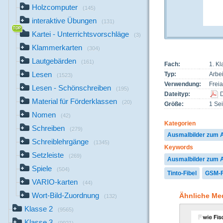
Holzcomputer
(145)
interaktive Übungen
(131)
Kartei - Unterrichtsvorschläge
(3)
Klammerkarten
(304)
Lautgebärden
(161)
Fach:
1. K
Lesen
Typ:
Arbei
(1523)
Verwendung:
Freia
Lesen - Schönschreiben
(195)
Dateityp:
Material für Förderklassen
(20)
Größe:
1 Sei
Nomen
(42)
Kategorien
Schreiben
(279)
Ausmalbilder zum
Schreiblehrgänge
(1345)
Keywords
Setzleiste
(269)
Ausmalbilder zum
Spiele
(504)
Tinto-Fibel
GSM-F
VARIO-karten
(44)
Wort-Bild-Zuordnung
Ähnliche Me
(132)
Klasse 2
(9565)
Klasse 3