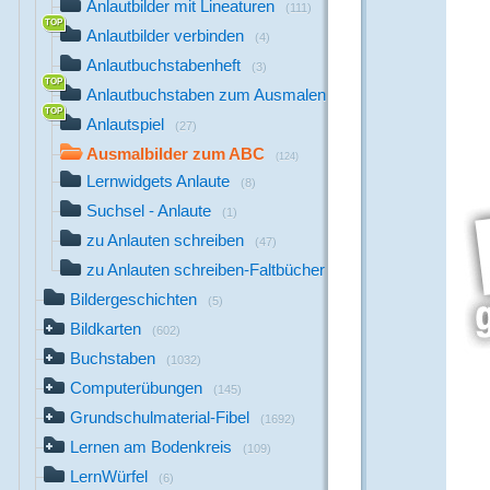
Anlautbilder mit Lineaturen
(111)
Anlautbilder verbinden
(4)
Anlautbuchstabenheft
(3)
Anlautbuchstaben zum Ausmalen
(26)
Anlautspiel
(27)
Ausmalbilder zum ABC
(124)
Lernwidgets Anlaute
(8)
Suchsel - Anlaute
(1)
zu Anlauten schreiben
(47)
zu Anlauten schreiben-Faltbücher
(14)
Bildergeschichten
(5)
Bildkarten
(602)
Buchstaben
(1032)
Computerübungen
(145)
Grundschulmaterial-Fibel
(1692)
Lernen am Bodenkreis
(109)
LernWürfel
(6)