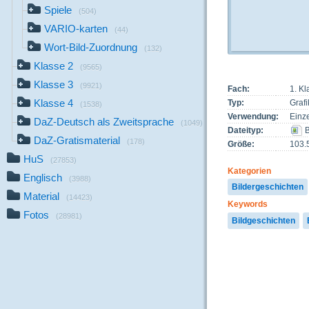
Spiele
(504)
VARIO-karten
(44)
Wort-Bild-Zuordnung
(132)
Klasse 2
(9565)
Klasse 3
(9921)
Fach:
1. K
Klasse 4
Typ:
Grafi
(1538)
Verwendung:
Einze
DaZ-Deutsch als Zweitsprache
(1049)
Dateityp:
B
DaZ-Gratismaterial
(178)
Größe:
103.
HuS
(27853)
Kategorien
Englisch
(3988)
Bildergeschichten
Material
(14423)
Keywords
Fotos
(28981)
Bildgeschichten