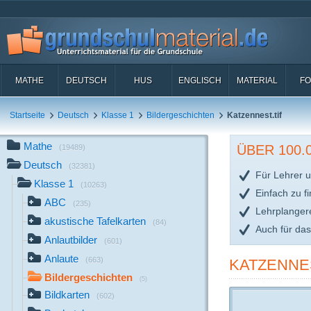
MATHE
DEUTSCH
HUS
ENGLISCH
MATERIAL
FO
Startseite
Deutsch
Klasse 1
Bildergeschichten
Katzennest.tif
Mathe
ÜBER 100
(19489)
Deutsch
(32381)
Für Lehrer u
Klasse 1
(10263)
Einfach zu f
ABC
(235)
Lehrplanger
akustische Tafelkarten
(84)
Auch für da
Anlautbilder
(601)
Anlaute
(663)
KATZENNES
Bildergeschichten
(5)
Bildkarten
(602)