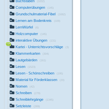
Buchstaben
(1032)
Computerübungen
(145)
Grundschulmaterial-Fibel
(1692)
Lernen am Bodenkreis
(109)
LernWürfel
(6)
Holzcomputer
(145)
interaktive Übungen
(131)
Kartei - Unterrichtsvorschläge
(3)
Klammerkarten
(304)
Lautgebärden
(161)
Lesen
(1523)
Lesen - Schönschreiben
(195)
Material für Förderklassen
(20)
Nomen
(42)
Schreiben
(279)
Schreiblehrgänge
(1345)
Setzleiste
(269)