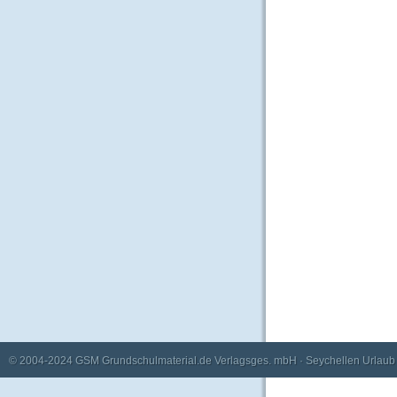
© 2004-2024
GSM Grundschulmaterial.de Verlagsges. mbH
·
Seychellen Urlaub