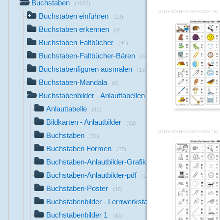
Buchstaben
(1032)
STREICHHOLZSCHACHTEL 
Buchstaben einführen
(19)
Buchstaben erkennen
(4)
Buchstaben-Faltbücher
(41)
Buchstaben-Faltbücher-Bären
(9)
Buchstabenfiguren ausmalen
(13)
Buchstaben-Mandala
(6)
Buchstabenbilder - Anlauttabellen
(711)
Anlauttabelle
(12)
Bildkarten - Anlautbilder
(32)
STREICHHOLZSCHACHTEL 
Buchstaben
(31)
Buchstaben Formen
(27)
Buchstaben-Anlautbilder-Grafik
(26)
Buchstaben-Anlautbilder-pdf
(1)
Buchstaben-Poster
(18)
Buchstabenbilder - Lernwerkstatt 7
(42)
Buchstabenbilder 1
(40)