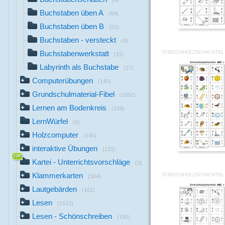
(4)
Buchstaben üben A
(64)
Buchstaben üben B
(50)
Buchstaben - versteckt
(4)
Buchstabenwerkstatt
STREICHHOLZSCHACHTEL 
(11)
Labyrinth als Buchstabe
(27)
Computerübungen
(145)
Grundschulmaterial-Fibel
(1692)
Lernen am Bodenkreis
(109)
LernWürfel
(6)
Holzcomputer
(145)
interaktive Übungen
(131)
Kartei - Unterrichtsvorschläge
(3)
Klammerkarten
STREICHHOLZSCHACHTEL 
(304)
Lautgebärden
(161)
Lesen
(1523)
Lesen - Schönschreiben
(195)