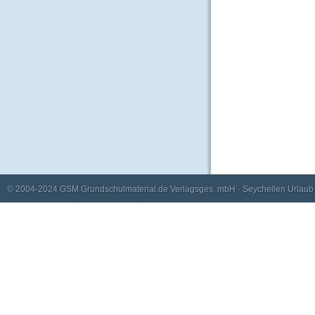
© 2004-2024
GSM Grundschulmaterial.de Verlagsges. mbH
·
Seychellen Urlaub