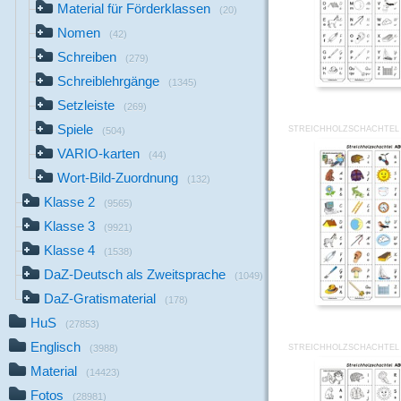
Material für Förderklassen
(20)
Nomen
(42)
Schreiben
(279)
Schreiblehrgänge
(1345)
Setzleiste
(269)
Spiele
STREICHHOLZSCHACHTEL 
(504)
VARIO-karten
(44)
Wort-Bild-Zuordnung
(132)
Klasse 2
(9565)
Klasse 3
(9921)
Klasse 4
(1538)
DaZ-Deutsch als Zweitsprache
(1049)
DaZ-Gratismaterial
(178)
HuS
(27853)
Englisch
STREICHHOLZSCHACHTEL 
(3988)
Material
(14423)
Fotos
(28981)