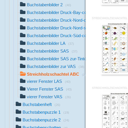
Buchstabenbilder 2
(40)
Buchstabenbilder Druck-Bay-co
(43)
STREICHHOLZSCHACHTEL 
Buchstabenbilder Druck-Nord-co
(26)
Buchstabenbilder Druck-Nord-sw
(43)
Buchstabenbilder Druck-Süd-co
(43)
Buchstabenbilder LA
(37)
Buchstabenbilder SAS
(37)
Buchstabenbilder SAS zur-Tinto-Fibel
(38)
Buchstabenbilder zur VAS
(38)
Streichholzschachtel ABC
(28)
vierer Fenster LAS
(40)
STREICHHOLZSCHACHTEL 
Vierer Fenster SAS
(43)
vierer Fenster VAS
(26)
Buchstabenheft
(26)
Buchstabenpuzzle 1
(19)
Buchstabenpuzzle 2
(24)
Buchstabenschatten