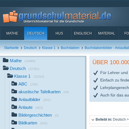
MATHE
DEUTSCH
HUS
ENGLISCH
MATERIAL
FO
Startseite
Deutsch
Klasse 1
Buchstaben
Buchstabenbilder - Anlautta
Mathe
ÜBER 100.0
(19489)
Deutsch
(32381)
Für Lehrer und 
Klasse 1
(10263)
Einfach zu find
ABC
(235)
Lehrplangerech
akustische Tafelkarten
(84)
Auch für das a
Anlautbilder
(601)
Anlaute
(663)
Bildergeschichten
(5)
Beliebt in:
Deutsch >
Bildkarten
(602)