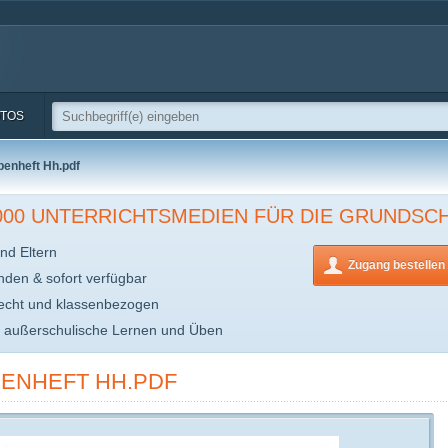
TOS
enheft Hh.pdf
.000 UNTERRICHTSMEDIEN FÜR DIE GRUNDSC
nd Eltern
Zugang bestellen
inden & sofort verfügbar
echt und klassenbezogen
s außerschulische Lernen und Üben
ENHEFT HH.PDF