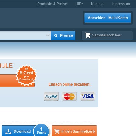
Produkte & Preise
Hilfe
Kontakt
Impressum
Anmelden · Mein Konto
Sammelkorb
leer
HULE
ab
5 Cent
pro
Download
Einfach online bezahlen:
1
Download
in den Sammelkorb
Punkt