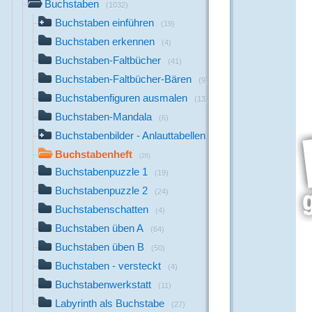
Buchstaben
(1032)
Buchstaben einführen
(19)
Buchstaben erkennen
(4)
Buchstaben-Faltbücher
(41)
Buchstaben-Faltbücher-Bären
(9)
Buchstabenfiguren ausmalen
(13)
Buchstaben-Mandala
(6)
Buchstabenbilder - Anlauttabellen
(711)
Buchstabenheft
(26)
Buchstabenpuzzle 1
(19)
Buchstabenpuzzle 2
(24)
Buchstabenschatten
(4)
Buchstaben üben A
(64)
Buchstaben üben B
(50)
Buchstaben - versteckt
(4)
Buchstabenwerkstatt
(11)
Labyrinth als Buchstabe
(27)