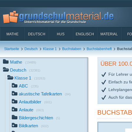
MATHE
DEUTSCH
HUS
ENGLISCH
MATERIAL
FO
Startseite
Deutsch
Klasse 1
Buchstaben
Buchstabenheft
Buchstab
Mathe
ÜBER 100
(19489)
Deutsch
(32381)
Für Lehrer u
Klasse 1
(10263)
Einfach zu f
ABC
(235)
Lehrplanger
akustische Tafelkarten
(84)
Auch für da
Anlautbilder
(601)
Anlaute
(663)
BUCHSTAB
Bildergeschichten
(5)
Bildkarten
(602)