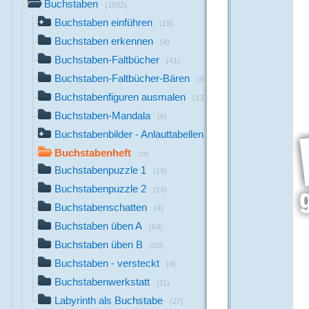
Buchstaben
(1032)
Buchstaben einführen
(19)
Buchstaben erkennen
(4)
Buchstaben-Faltbücher
(41)
Buchstaben-Faltbücher-Bären
(9)
Buchstabenfiguren ausmalen
(13)
Buchstaben-Mandala
(6)
Buchstabenbilder - Anlauttabellen
(711)
Buchstabenheft
(26)
Buchstabenpuzzle 1
(19)
Buchstabenpuzzle 2
(24)
Buchstabenschatten
(4)
Buchstaben üben A
(64)
Buchstaben üben B
(50)
Buchstaben - versteckt
(4)
Buchstabenwerkstatt
(11)
Labyrinth als Buchstabe
(27)