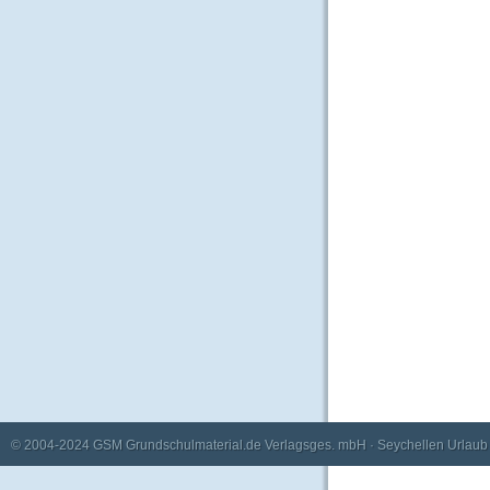
© 2004-2024
GSM Grundschulmaterial.de Verlagsges. mbH
·
Seychellen Urlaub