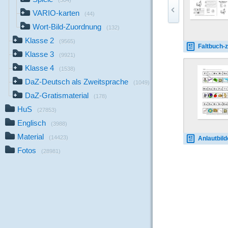
(504)
VARIO-karten
(44)
Wort-Bild-Zuordnung
(132)
Klasse 2
(9565)
Faltbuch-zum-Buchstab
Klasse 3
(9921)
Klasse 4
(1538)
DaZ-Deutsch als Zweitsprache
(1049)
DaZ-Gratismaterial
(178)
HuS
(27853)
Englisch
(3988)
Material
(14423)
Anlautbilder-zuordne
Fotos
(28981)