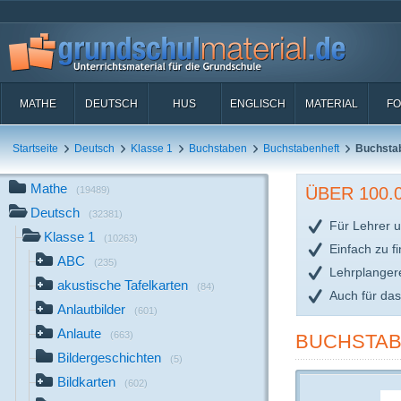
MATHE
DEUTSCH
HUS
ENGLISCH
MATERIAL
FO
Startseite
Deutsch
Klasse 1
Buchstaben
Buchstabenheft
Buchstab
Mathe
ÜBER 100
(19489)
Deutsch
(32381)
Für Lehrer u
Klasse 1
(10263)
Einfach zu f
ABC
(235)
Lehrplanger
akustische Tafelkarten
(84)
Auch für da
Anlautbilder
(601)
Anlaute
(663)
BUCHSTAB
Bildergeschichten
(5)
Bildkarten
(602)