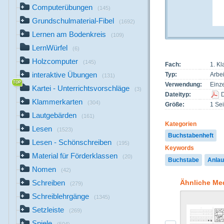
Computerübungen
(145)
Grundschulmaterial-Fibel
(1692)
Lernen am Bodenkreis
(109)
LernWürfel
(6)
Holzcomputer
(145)
Fach:
1. K
interaktive Übungen
Typ:
Arbei
(131)
Verwendung:
Einze
Kartei - Unterrichtsvorschläge
(3)
Dateityp:
Klammerkarten
(304)
Größe:
1 Sei
Lautgebärden
(161)
Kategorien
Lesen
(1523)
Buchstabenheft
Lesen - Schönschreiben
(195)
Keywords
Material für Förderklassen
(20)
Buchstabe
Anlau
Nomen
(42)
Ähnliche Me
Schreiben
(279)
Schreiblehrgänge
(1345)
Setzleiste
(269)
Spiele