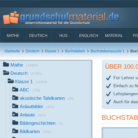
MATHE
DEUTSCH
HUS
ENGLISCH
MATERIAL
FO
Startseite
Deutsch
Klasse 1
Buchstaben
Buchstabenpuzzle 1
Buch
Mathe
ÜBER 100
(19489)
Deutsch
(32381)
Für Lehrer u
Klasse 1
(10263)
Einfach zu f
ABC
(235)
Lehrplanger
akustische Tafelkarten
(84)
Auch für da
Anlautbilder
(601)
Anlaute
(663)
BUCHSTAB
Bildergeschichten
(5)
Bildkarten
(602)