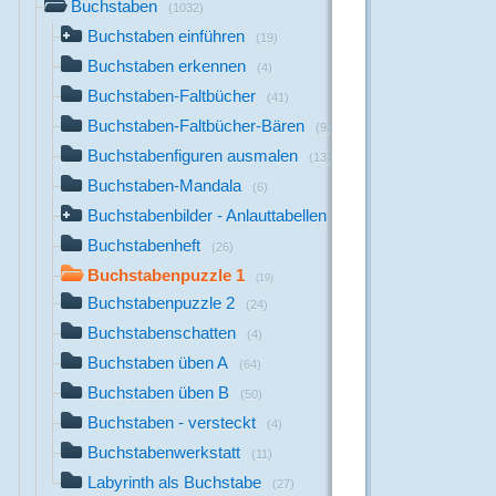
Buchstaben
(1032)
Buchstaben einführen
(19)
Buchstaben erkennen
(4)
Buchstaben-Faltbücher
(41)
Buchstaben-Faltbücher-Bären
(9)
Buchstabenfiguren ausmalen
(13)
Buchstaben-Mandala
(6)
Buchstabenbilder - Anlauttabellen
(711)
Buchstabenheft
(26)
Buchstabenpuzzle 1
(19)
Buchstabenpuzzle 2
(24)
Buchstabenschatten
(4)
Buchstaben üben A
(64)
Buchstaben üben B
(50)
Buchstaben - versteckt
(4)
Buchstabenwerkstatt
(11)
Labyrinth als Buchstabe
(27)