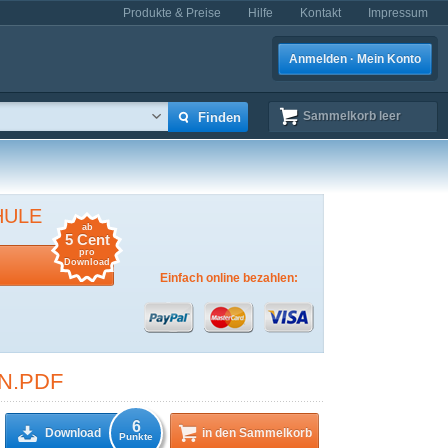
Produkte & Preise
Hilfe
Kontakt
Impressum
Anmelden · Mein Konto
Sammelkorb
leer
HULE
ab
5 Cent
pro
Download
Einfach online bezahlen:
N.PDF
6
Download
in den Sammelkorb
Punkte