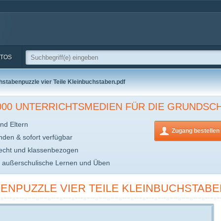
TOS
stabenpuzzle vier Teile Kleinbuchstaben.pdf
.000 UNTERRICHTSMEDIEN FÜR DIE GRUNDSC
nd Eltern
Zugang bestellen
inden & sofort verfügbar
echt und klassenbezogen
s außerschulische Lernen und Üben
ENPUZZLE VIER TEILE KLEINBUCHSTABE