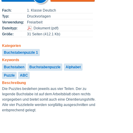
Fach:
1. Klasse Deutsch
Typ:
Druckvorlagen
Verwendung:
Freiarbeit
Dateityp:
Dokument
(
pdf
)
Größe:
31 Seiten (412.1 Kb)
Kategorien
Buchstabenpuzzle 1
Keywords
Buchstaben
Buchstabenpuzzle
Alphabet
Puzzle
ABC
Beschreibung
Die Puzzles bestehen jeweils aus vier Teilen. Der zu
legende Buchstabe ist auf dem Arbeitsblatt oben rechts
vorgegeben und bietet somit auch eine Orientierungshilfe.
Alle vier Puzzleteile werden sorgfältig ausgeschnitten und
entsprechend gelegt.