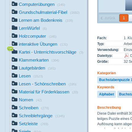
Computerübungen
(145)
Grundschulmaterial-Fibel
(1692)
zurück
1
Lernen am Bodenkreis
(109)
LernWürfel
(6)
Holzcomputer
(145)
Fach:
1. K
interaktive Übungen
Typ:
Arbei
(131)
Verwendung:
Einze
Kartei - Unterrichtsvorschläge
(3)
Dateityp:
Klammerkarten
(304)
Größe:
32 S
Lautgebärden
(161)
Kategorien
Lesen
(1523)
Buchstabenpuzzle 
Lesen - Schönschreiben
(195)
Keywords
Material für Förderklassen
(20)
Alphabet
Buchst
Nomen
(42)
Schreiben
Beschreibung
(279)
Diese Datei enthält 30
Schreiblehrgänge
(1345)
teilges Puzzle eines 
Setzleiste
Auflösung kann abge
(269)
werden soll. Auf der l
Spiele