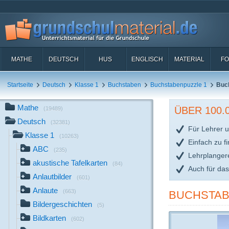
MATHE
DEUTSCH
HUS
ENGLISCH
MATERIAL
FO
Startseite
Deutsch
Klasse 1
Buchstaben
Buchstabenpuzzle 1
Buc
Mathe
ÜBER 100
(19489)
Deutsch
(32381)
Für Lehrer u
Klasse 1
(10263)
Einfach zu f
ABC
(235)
Lehrplanger
akustische Tafelkarten
(84)
Auch für da
Anlautbilder
(601)
Anlaute
(663)
BUCHSTAB
Bildergeschichten
(5)
Bildkarten
(602)