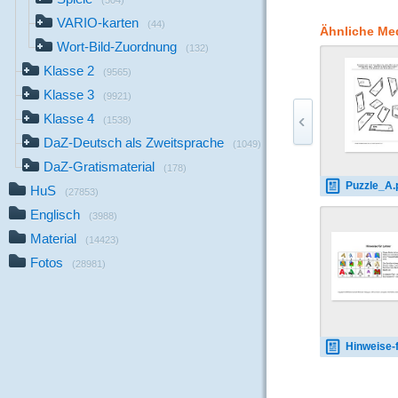
(504)
Unter dem aufgeklebt
VARIO-karten
Buchstaben beginnen,
(44)
Ähnliche Me
Hand-Koordination, d
Wort-Bild-Zuordnung
(132)
Konzentrationsfähigke
Klasse 2
auf dickeres Papier 
(9565)
Schülern können 3, 
Klasse 3
(9921)
gegeben werden. Nac
Klasse 4
diesen Buchstaben das
(1538)
bekommen jeweils ein
DaZ-Deutsch als Zweitsprache
(1049)
DaZ-Gratismaterial
(178)
Puzzle_A.
HuS
(27853)
Englisch
(3988)
Material
(14423)
Fotos
(28981)
Hinweise-fuer-Leh