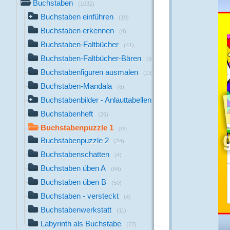
Buchstaben
(1032)
Buchstaben einführen
(19)
Buchstaben erkennen
(4)
Buchstaben-Faltbücher
(41)
Buchstaben-Faltbücher-Bären
(9)
Buchstabenfiguren ausmalen
(13)
Buchstaben-Mandala
(6)
Buchstabenbilder - Anlauttabellen
(711)
Buchstabenheft
(26)
Buchstabenpuzzle 1
(19)
Buchstabenpuzzle 2
(24)
Buchstabenschatten
(4)
Buchstaben üben A
(64)
Buchstaben üben B
(50)
Buchstaben - versteckt
(4)
Buchstabenwerkstatt
(11)
Labyrinth als Buchstabe
(27)