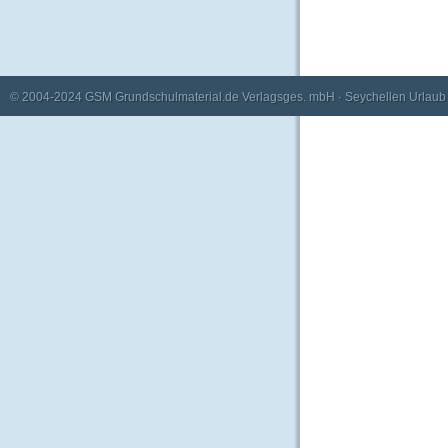
© 2004-2024
GSM Grundschulmaterial.de Verlagsges. mbH
·
Seychellen Urlaub