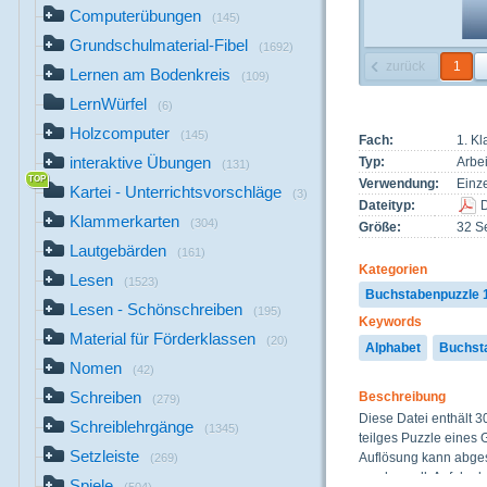
Computerübungen
(145)
Grundschulmaterial-Fibel
(1692)
zurück
1
Lernen am Bodenkreis
(109)
LernWürfel
(6)
Holzcomputer
(145)
Fach:
1. K
interaktive Übungen
Typ:
Arbei
(131)
Verwendung:
Einze
Kartei - Unterrichtsvorschläge
(3)
Dateityp:
Klammerkarten
(304)
Größe:
32 Se
Lautgebärden
(161)
Kategorien
Lesen
(1523)
Buchstabenpuzzle 
Lesen - Schönschreiben
(195)
Keywords
Material für Förderklassen
(20)
Alphabet
Buchst
Nomen
(42)
Schreiben
Beschreibung
(279)
Diese Datei enthält 30
Schreiblehrgänge
(1345)
teilges Puzzle eines 
Setzleiste
Auflösung kann abge
(269)
werden soll. Auf der l
Spiele