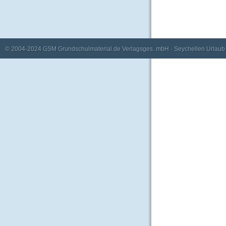
© 2004-2024
GSM Grundschulmaterial.de Verlagsges. mbH
·
Seychellen Urlaub