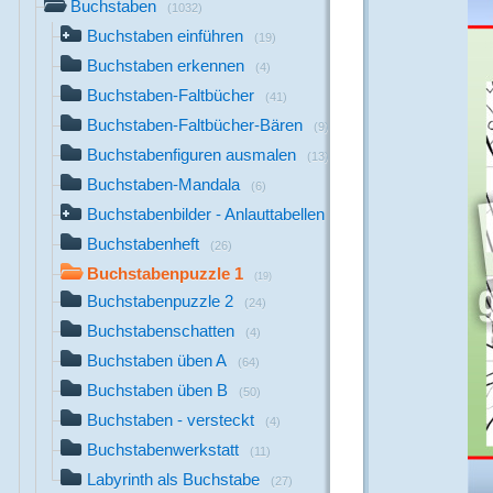
Buchstaben
(1032)
Buchstaben einführen
(19)
Buchstaben erkennen
(4)
Buchstaben-Faltbücher
(41)
Buchstaben-Faltbücher-Bären
(9)
Buchstabenfiguren ausmalen
(13)
Buchstaben-Mandala
(6)
Buchstabenbilder - Anlauttabellen
(711)
Buchstabenheft
(26)
Buchstabenpuzzle 1
(19)
Buchstabenpuzzle 2
(24)
Buchstabenschatten
(4)
Buchstaben üben A
(64)
Buchstaben üben B
(50)
Buchstaben - versteckt
(4)
Buchstabenwerkstatt
(11)
Labyrinth als Buchstabe
(27)