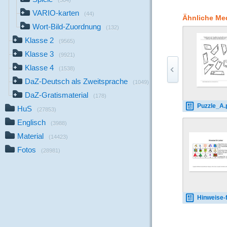
(504)
Unter dem aufgeklebt
VARIO-karten
Buchstaben beginnen,
(44)
Ähnliche Me
Hand-Koordination, d
Wort-Bild-Zuordnung
(132)
Konzentrationsfähigke
Klasse 2
auf dickeres Papier 
(9565)
Schülern können 3, 
Klasse 3
(9921)
gegeben werden. Nac
Klasse 4
diesen Buchstaben das
(1538)
bekommen jeweils ein
DaZ-Deutsch als Zweitsprache
(1049)
DaZ-Gratismaterial
(178)
Puzzle_A.
HuS
(27853)
Englisch
(3988)
Material
(14423)
Fotos
(28981)
Hinweise-fuer-Leh