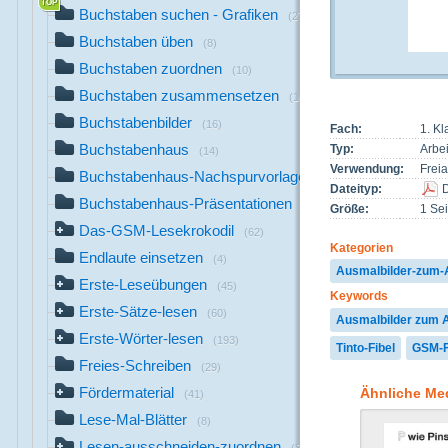
Buchstaben suchen - Grafiken
(27)
Buchstaben üben
(8)
Buchstaben zuordnen
(10)
Buchstaben zusammensetzen
(10)
Buchstabenbilder
(16)
Fach:
1. K
Buchstabenhaus
Typ:
Arbei
(14)
Verwendung:
Freia
Buchstabenhaus-Nachspurvorlagen
(3)
Dateityp:
Buchstabenhaus-Präsentationen
(6)
Größe:
1 Sei
Das-GSM-Lesekrokodil
(62)
Kategorien
Endlaute einsetzen
(4)
Ausmalbilder-zum
Erste-Leseübungen
(45)
Keywords
Erste-Sätze-lesen
(60)
Ausmalbilder zum
Erste-Wörter-lesen
(193)
Tinto-Fibel
GSM-F
Freies-Schreiben
(29)
Fördermaterial
Ähnliche Me
(41)
Lese-Mal-Blätter
(8)
Lesen-ausschneiden-zuordnen