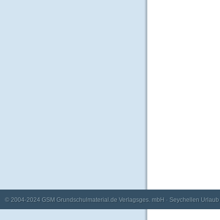
© 2004-2024
GSM Grundschulmaterial.de Verlagsges. mbH
·
Seychellen Urlaub