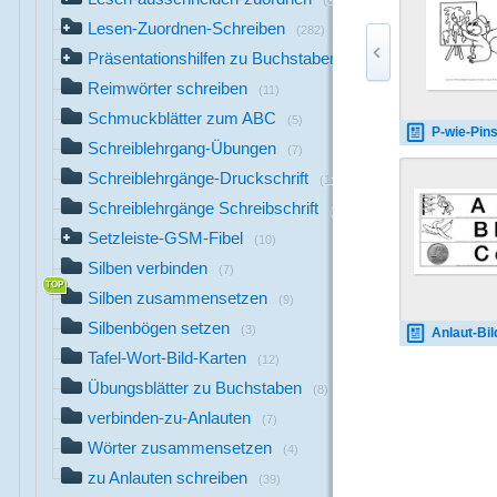
(8)
Lesen-Zuordnen-Schreiben
(282)
Präsentationshilfen zu Buchstaben
(140)
Reimwörter schreiben
(11)
Schmuckblätter zum ABC
(5)
P-wie-Pinsel-
Schreiblehrgang-Übungen
(7)
Schreiblehrgänge-Druckschrift
(12)
Schreiblehrgänge Schreibschrift
(13)
Setzleiste-GSM-Fibel
(10)
Silben verbinden
(7)
Silben zusammensetzen
(9)
Silbenbögen setzen
(3)
Anlaut-Bildkarten-SD-SW
Tafel-Wort-Bild-Karten
(12)
Übungsblätter zu Buchstaben
(8)
verbinden-zu-Anlauten
(7)
Wörter zusammensetzen
(4)
zu Anlauten schreiben
(39)