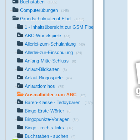
Buchstaben
(1032)
Computerübungen
(145)
Grundschulmaterial-Fibel
(1692)
1 - Inhaltsübersicht zur GSM Fibel
(1)
ABC-Würfelspiele
(33)
Allerlei-zum-Schulanfang
(40)
Allerlei-zur-Einschulung
(24)
Anfang-Mitte-Schluss
(8)
Anlaut-Bildkarten
(6)
Anlaut-Bingospiele
(46)
Anlautdominos
(78)
Ausmalbilder-zum-ABC
(124)
Bären-Klasse - Teddybären
(139)
Bingo-Erste-Wörter
(6)
Bingopunkte-Vorlagen
(54)
Bingo - rechts-links
(16)
Buchstaben - suchen
(4)