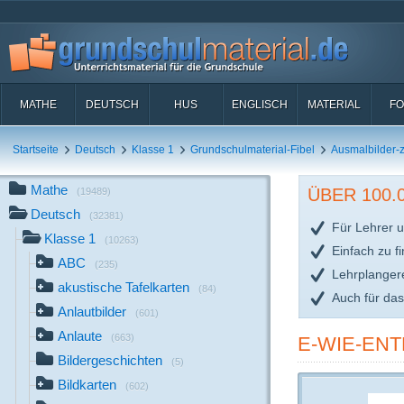
MATHE
DEUTSCH
HUS
ENGLISCH
MATERIAL
FO
Startseite
Deutsch
Klasse 1
Grundschulmaterial-Fibel
Ausmalbilder
Mathe
ÜBER 100
(19489)
Deutsch
(32381)
Für Lehrer u
Klasse 1
(10263)
Einfach zu f
ABC
(235)
Lehrplanger
akustische Tafelkarten
(84)
Auch für da
Anlautbilder
(601)
Anlaute
(663)
E-WIE-ENT
Bildergeschichten
(5)
Bildkarten
(602)