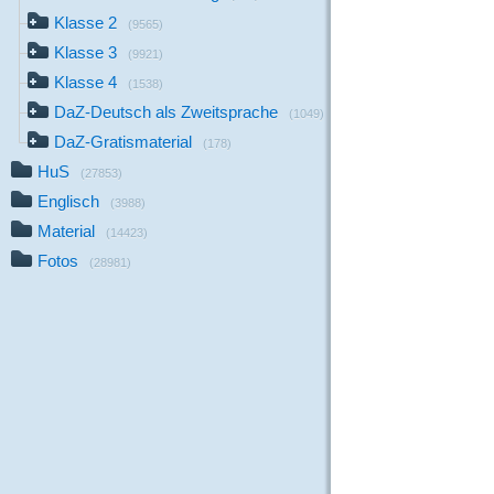
Klasse 2
(9565)
Klasse 3
(9921)
Klasse 4
(1538)
DaZ-Deutsch als Zweitsprache
(1049)
DaZ-Gratismaterial
(178)
HuS
(27853)
Englisch
(3988)
Material
(14423)
Fotos
(28981)