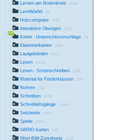
Lernen am Bodenkreis
(109)
LernWürfel
(6)
Holzcomputer
(145)
interaktive Übungen
(131)
Kartei - Unterrichtsvorschläge
(3)
Klammerkarten
(304)
Lautgebärden
(161)
Lesen
(1523)
Lesen - Schönschreiben
(195)
Material für Förderklassen
(20)
Nomen
(42)
Schreiben
(279)
Schreiblehrgänge
(1345)
Setzleiste
(269)
Spiele
(504)
VARIO-karten
(44)
Wort-Bild-Zuordnung
(132)