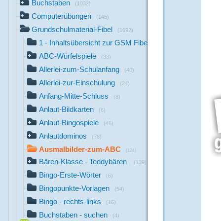
Buchstaben
(1032)
Computerübungen
(145)
Grundschulmaterial-Fibel
(1692)
1 - Inhaltsübersicht zur GSM Fibel
(1)
ABC-Würfelspiele
(33)
Allerlei-zum-Schulanfang
(40)
Allerlei-zur-Einschulung
(24)
Anfang-Mitte-Schluss
(8)
Anlaut-Bildkarten
(6)
Anlaut-Bingospiele
(46)
Anlautdominos
(78)
Ausmalbilder-zum-ABC
(124)
Bären-Klasse - Teddybären
(139)
Bingo-Erste-Wörter
(6)
Bingopunkte-Vorlagen
(54)
Bingo - rechts-links
(16)
Buchstaben - suchen
(4)