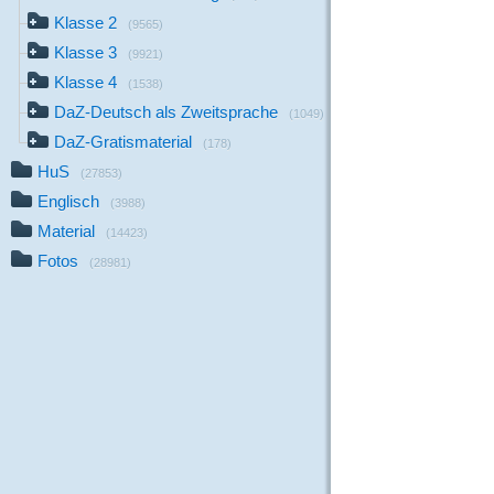
Klasse 2
(9565)
Klasse 3
(9921)
Klasse 4
(1538)
DaZ-Deutsch als Zweitsprache
(1049)
DaZ-Gratismaterial
(178)
HuS
(27853)
Englisch
(3988)
Material
(14423)
Fotos
(28981)