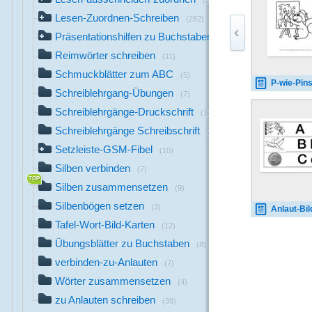
(8)
Lesen-Zuordnen-Schreiben
(282)
Präsentationshilfen zu Buchstaben
(140)
Reimwörter schreiben
(11)
Schmuckblätter zum ABC
(5)
P-wie-Pinsel-
Schreiblehrgang-Übungen
(7)
Schreiblehrgänge-Druckschrift
(12)
Schreiblehrgänge Schreibschrift
(13)
Setzleiste-GSM-Fibel
(10)
Silben verbinden
(7)
Silben zusammensetzen
(9)
Silbenbögen setzen
(3)
Anlaut-Bildkarten-SD-SW
Tafel-Wort-Bild-Karten
(12)
Übungsblätter zu Buchstaben
(8)
verbinden-zu-Anlauten
(7)
Wörter zusammensetzen
(4)
zu Anlauten schreiben
(39)