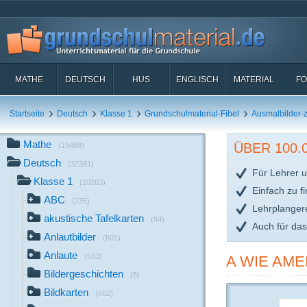
MATHE
DEUTSCH
HUS
ENGLISCH
MATERIAL
FO
Startseite
Deutsch
Klasse 1
Grundschulmaterial-Fibel
Ausmalbilder
Mathe
ÜBER 100
(19489)
Deutsch
(32381)
Für Lehrer u
Klasse 1
(10263)
Einfach zu f
ABC
(235)
Lehrplanger
akustische Tafelkarten
(84)
Auch für da
Anlautbilder
(601)
Anlaute
(663)
A WIE AME
Bildergeschichten
(5)
Bildkarten
(602)