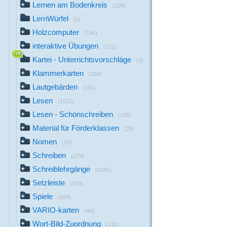
Lernen am Bodenkreis
(109)
LernWürfel
(6)
Holzcomputer
(145)
interaktive Übungen
(131)
Kartei - Unterrichtsvorschläge
(3)
Klammerkarten
(304)
Lautgebärden
(161)
Lesen
(1523)
Lesen - Schönschreiben
(195)
Material für Förderklassen
(20)
Nomen
(42)
Schreiben
(279)
Schreiblehrgänge
(1345)
Setzleiste
(269)
Spiele
(504)
VARIO-karten
(44)
Wort-Bild-Zuordnung
(132)