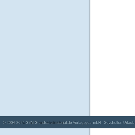
© 2004-2024
GSM Grundschulmaterial.de Verlagsges. mbH
·
Seychellen Urlaub