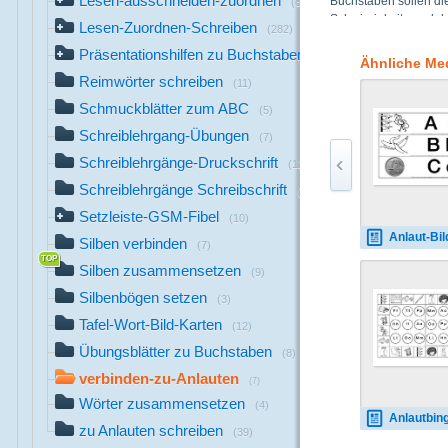
Lesen-ausschneiden-zuordnen
Buchstaben sollen die
(8)
Schwierigkeitsgrad de
Lesen-Zuordnen-Schreiben
(282)
(Grundschulmaterial-Fi
Präsentationshilfen zu Buchstaben
U, R, N, S, E, D, K, Ei,
(140)
Ähnliche Me
Reimwörter schreiben
(11)
Schmuckblätter zum ABC
(5)
Schreiblehrgang-Übungen
(7)
Schreiblehrgänge-Druckschrift
(12)
Schreiblehrgänge Schreibschrift
(13)
Setzleiste-GSM-Fibel
(10)
Anlaut-Bildkarten-ND-SW
Silben verbinden
(7)
Silben zusammensetzen
(9)
Silbenbögen setzen
(3)
Tafel-Wort-Bild-Karten
(12)
Übungsblätter zu Buchstaben
(8)
verbinden-zu-Anlauten
(7)
Wörter zusammensetzen
(4)
Anlautbingo-Norddruck
zu Anlauten schreiben
(39)