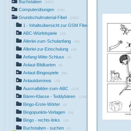
Buchstaben
(1032)
Computerübungen
(145)
Grundschulmaterial-Fibel
(1692)
1 - Inhaltsübersicht zur GSM Fibel
(1)
ABC-Würfelspiele
(33)
Allerlei-zum-Schulanfang
(40)
Allerlei-zur-Einschulung
(24)
Anfang-Mitte-Schluss
(8)
Anlaut-Bildkarten
(6)
Anlaut-Bingospiele
(46)
Anlautdominos
(78)
Ausmalbilder-zum-ABC
(124)
Bären-Klasse - Teddybären
(139)
Bingo-Erste-Wörter
(6)
Bingopunkte-Vorlagen
(54)
Bingo - rechts-links
(16)
Buchstaben - suchen
(4)