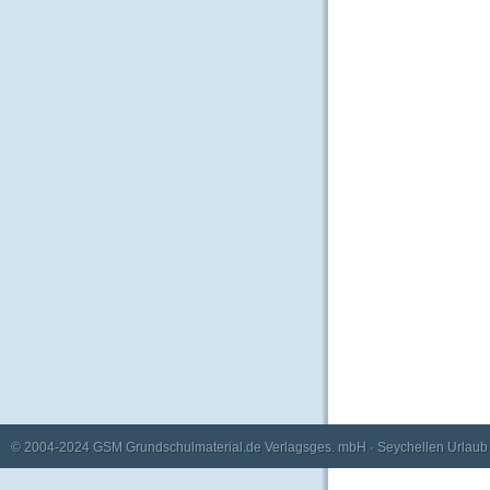
© 2004-2024
GSM Grundschulmaterial.de Verlagsges. mbH
·
Seychellen Urlaub