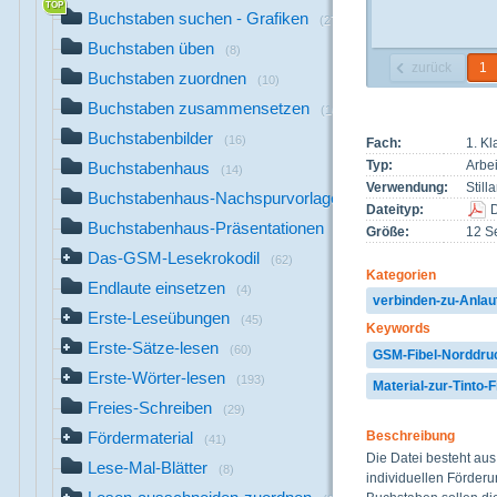
Buchstaben suchen - Grafiken
(27)
Buchstaben üben
(8)
zurück
1
Buchstaben zuordnen
(10)
Buchstaben zusammensetzen
(10)
Buchstabenbilder
(16)
Fach:
1. K
Typ:
Arbei
Buchstabenhaus
(14)
Verwendung:
Stilla
Buchstabenhaus-Nachspurvorlagen
(3)
Dateityp:
Buchstabenhaus-Präsentationen
(6)
Größe:
12 Se
Das-GSM-Lesekrokodil
(62)
Kategorien
Endlaute einsetzen
(4)
verbinden-zu-Anlau
Erste-Leseübungen
(45)
Keywords
Erste-Sätze-lesen
(60)
GSM-Fibel-Norddru
Erste-Wörter-lesen
(193)
Material-zur-Tinto-F
Freies-Schreiben
(29)
Beschreibung
Fördermaterial
(41)
Die Datei besteht aus
Lese-Mal-Blätter
(8)
individuellen Förde