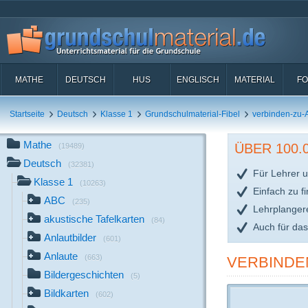
MATHE
DEUTSCH
HUS
ENGLISCH
MATERIAL
FO
Startseite
Deutsch
Klasse 1
Grundschulmaterial-Fibel
verbinden-zu-
Mathe
ÜBER 100
(19489)
Deutsch
(32381)
Für Lehrer u
Klasse 1
(10263)
Einfach zu f
ABC
(235)
Lehrplanger
akustische Tafelkarten
(84)
Auch für da
Anlautbilder
(601)
Anlaute
(663)
VERBINDEN
Bildergeschichten
(5)
Bildkarten
(602)