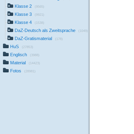
Klasse 2
(9565)
Klasse 3
(9921)
Klasse 4
(1538)
DaZ-Deutsch als Zweitsprache
(1049)
DaZ-Gratismaterial
(178)
HuS
(27853)
Englisch
(3988)
Material
(14423)
Fotos
(28981)