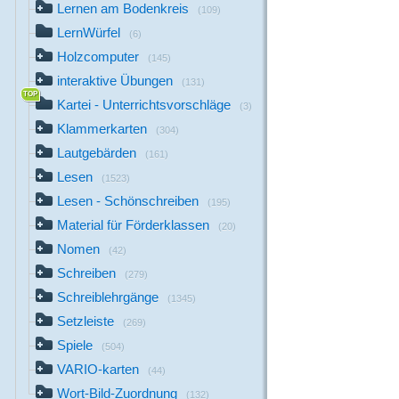
Lernen am Bodenkreis
(109)
LernWürfel
(6)
Holzcomputer
(145)
interaktive Übungen
(131)
Kartei - Unterrichtsvorschläge
(3)
Klammerkarten
(304)
Lautgebärden
(161)
Lesen
(1523)
Lesen - Schönschreiben
(195)
Material für Förderklassen
(20)
Nomen
(42)
Schreiben
(279)
Schreiblehrgänge
(1345)
Setzleiste
(269)
Spiele
(504)
VARIO-karten
(44)
Wort-Bild-Zuordnung
(132)