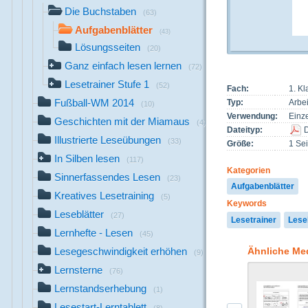
Die Buchstaben
(63)
Aufgabenblätter
(43)
Lösungsseiten
(20)
Ganz einfach lesen lernen
(72)
Lesetrainer Stufe 1
(52)
Fach:
1. K
Fußball-WM 2014
Typ:
Arbei
(10)
Verwendung:
Einze
Geschichten mit der Miamaus
(4)
Dateityp:
Illustrierte Leseübungen
(33)
Größe:
1 Sei
In Silben lesen
(117)
Kategorien
Sinnerfassendes Lesen
(23)
Aufgabenblätter
Kreatives Lesetraining
(5)
Keywords
Leseblätter
(27)
Lesetrainer
Lese
Lernhefte - Lesen
(45)
Ähnliche Me
Lesegeschwindigkeit erhöhen
(9)
Lernsterne
(76)
Lernstandserhebung
(1)
Lesestart-Lerntablett