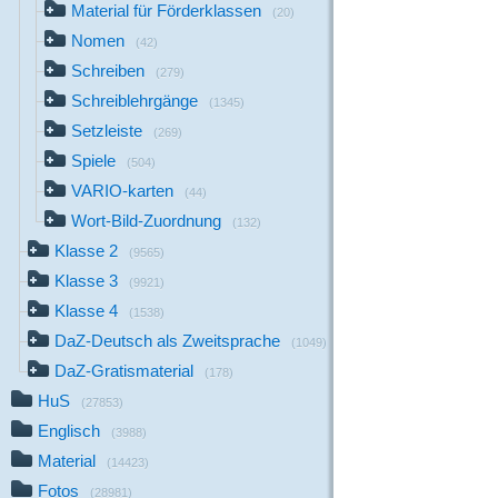
Material für Förderklassen
(20)
Nomen
(42)
Schreiben
(279)
Schreiblehrgänge
(1345)
Setzleiste
(269)
Spiele
(504)
VARIO-karten
(44)
Wort-Bild-Zuordnung
(132)
Klasse 2
(9565)
Klasse 3
(9921)
Klasse 4
(1538)
DaZ-Deutsch als Zweitsprache
(1049)
DaZ-Gratismaterial
(178)
HuS
(27853)
Englisch
(3988)
Material
(14423)
Fotos
(28981)