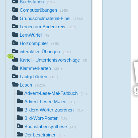
Buchstaben
(1032)
Computerübungen
(145)
Grundschulmaterial-Fibel
(1692)
Lernen am Bodenkreis
(109)
LernWürfel
(6)
Holzcomputer
(145)
interaktive Übungen
(131)
Kartei - Unterrichtsvorschläge
(3)
Klammerkarten
(304)
Lautgebärden
(161)
Lesen
(1523)
Advent-Lese-Mal-Faltbuch
(14)
Advent-Lesen-Malen
(11)
Bildern-Wörter-zuordnen
(35)
Bild-Wort-Poster
(19)
Buchstabensynthese
(37)
Der Lesetrainer
(187)