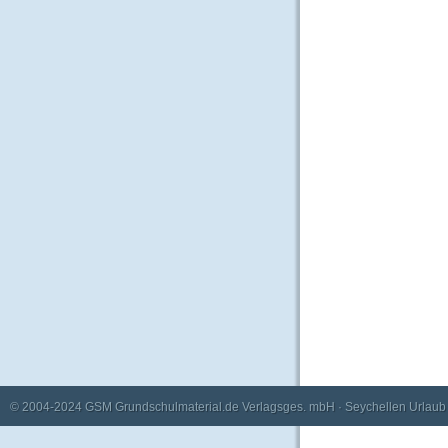
© 2004-2024
GSM Grundschulmaterial.de Verlagsges. mbH
·
Seychellen Urlaub