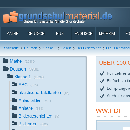
MATHE
DEUTSCH
HUS
ENGLISCH
MATERIAL
FO
Startseite
Deutsch
Klasse 1
Lesen
Der Lesetrainer
Die Buchstabe
Mathe
ÜBER 100
(19489)
Deutsch
(32381)
Für Lehrer u
Klasse 1
(10263)
Einfach zu f
ABC
(235)
Lehrplanger
akustische Tafelkarten
(84)
Auch für da
Anlautbilder
(601)
Anlaute
(663)
WW.PDF
Bildergeschichten
(5)
Bildkarten
(602)