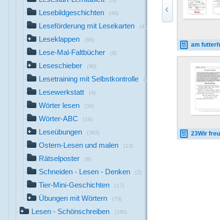
(8)
Lesebildgeschichten
(48)
Leseförderung mit Lesekarten
(43)
Leseklappen
(86)
am futterhau
Lese-Mal-Faltbücher
(8)
Leseschieber
(90)
Lesetraining mit Selbstkontrolle
(21)
Lesewerkstatt
(4)
Wörter lesen
(34)
Wörter-ABC
(16)
Leseübungen
(393)
23Wir freuen uns auf Os
Ostern-Lesen und malen
(13)
Rätselposter
(8)
Schneiden - Lesen - Denken
(2)
Tier-Mini-Geschichten
(17)
Übungen mit Wörtern
(79)
Lesen - Schönschreiben
(195)