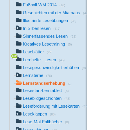
Fußball-WM 2014
(10)
Geschichten mit der Miamaus
(4)
Illustrierte Leseübungen
(33)
In Silben lesen
(117)
Sinnerfassendes Lesen
(23)
Kreatives Lesetraining
(5)
Leseblätter
(27)
Lernhefte - Lesen
(45)
Lesegeschwindigkeit erhöhen
(9)
Lernsterne
(76)
Lernstandserhebung
(1)
Lesestart-Lerntablett
(8)
Lesebildgeschichten
(48)
Leseförderung mit Lesekarten
(43)
Leseklappen
(86)
Lese-Mal-Faltbücher
(8)
Leseschieber