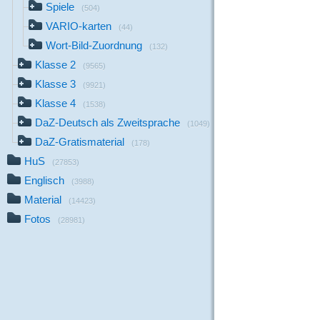
Spiele
(504)
VARIO-karten
(44)
Wort-Bild-Zuordnung
(132)
Klasse 2
(9565)
Klasse 3
(9921)
Klasse 4
(1538)
DaZ-Deutsch als Zweitsprache
(1049)
DaZ-Gratismaterial
(178)
HuS
(27853)
Englisch
(3988)
Material
(14423)
Fotos
(28981)