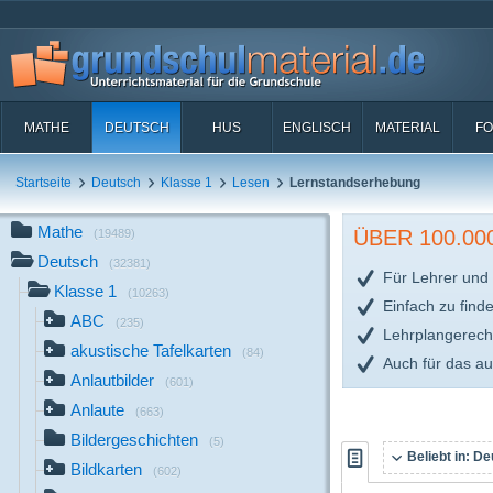
MATHE
DEUTSCH
HUS
ENGLISCH
MATERIAL
FO
Startseite
Deutsch
Klasse 1
Lesen
Lernstandserhebung
Mathe
ÜBER 100.0
(19489)
Deutsch
(32381)
Für Lehrer und 
Klasse 1
(10263)
Einfach zu find
ABC
(235)
Lehrplangerech
akustische Tafelkarten
(84)
Auch für das a
Anlautbilder
(601)
Anlaute
(663)
Bildergeschichten
(5)
Beliebt in:
Deu
Bildkarten
(602)