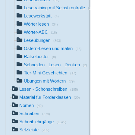
(90)
Lesetraining mit Selbstkontrolle
(21)
Lesewerkstatt
(4)
Wörter lesen
(34)
Wörter-ABC
(16)
Leseübungen
(393)
Ostern-Lesen und malen
(13)
Rätselposter
(8)
Schneiden - Lesen - Denken
(2)
Tier-Mini-Geschichten
(17)
Übungen mit Wörtern
(79)
Lesen - Schönschreiben
(195)
Material für Förderklassen
(20)
Nomen
(42)
Schreiben
(279)
Schreiblehrgänge
(1345)
Setzleiste
(269)