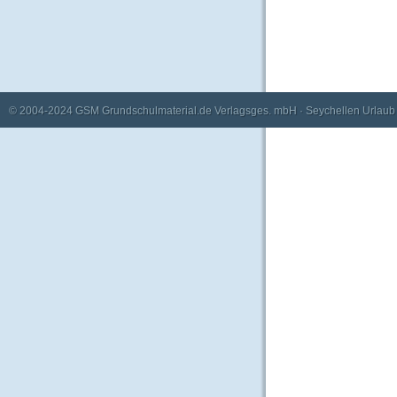
© 2004-2024
GSM Grundschulmaterial.de Verlagsges. mbH
·
Seychellen Urlaub