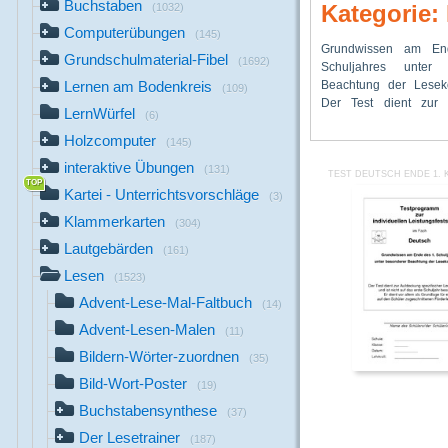
Buchstaben
Kategorie:
(1032)
Computerübungen
(145)
Grundwissen am En
spezifischer Lesesc
Schüler zugesch
Grundschulmaterial-Fibel
(1692)
Schuljahres unter 
ist nicht auf das ers
Beachtung der Lesek
beschränkt. Er dient v
Lernen am Bodenkreis
(109)
Der Test dient zur 
Grundlage für ein
LernWürfel
(6)
Holzcomputer
(145)
interaktive Übungen
(131)
TEST DEUTSCH ENDE 1. 
Kartei - Unterrichtsvorschläge
(3)
Klammerkarten
(304)
Lautgebärden
(161)
Lesen
(1523)
Advent-Lese-Mal-Faltbuch
(14)
Advent-Lesen-Malen
(11)
Bildern-Wörter-zuordnen
(35)
Bild-Wort-Poster
(19)
Buchstabensynthese
(37)
Der Lesetrainer
(187)