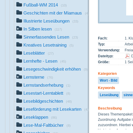
Fußball-WM 2014
(10)
Geschichten mit der Miamaus
(4)
Illustrierte Leseübungen
(33)
In Silben lesen
(117)
Sinnerfassendes Lesen
(23)
Fach:
1. K
Typ:
Arbei
Kreatives Lesetraining
(5)
Verwendung:
Freia
Leseblätter
(27)
Dateityp:
Lernhefte - Lesen
(45)
Größe:
1 Sei
Lesegeschwindigkeit erhöhen
(9)
Kategorien
Lernsterne
(76)
Wort - Bild
Lernstandserhebung
(1)
Keywords
Lesestart-Lerntablett
(8)
Leseübung
sinne
Lesebildgeschichten
(48)
Beschreibung
Leseförderung mit Lesekarten
(43)
Dieses Themenpaket u
Leseklappen
(86)
Zuordnung. Aufgabe is
Lese-Mal-Faltbücher
zuzuordnen. Hierbei 
(8)
Verbinden, Anmalen, 