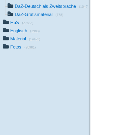
DaZ-Deutsch als Zweitsprache
(1049)
DaZ-Gratismaterial
(178)
HuS
(27853)
Englisch
(3988)
Material
(14423)
Fotos
(28981)