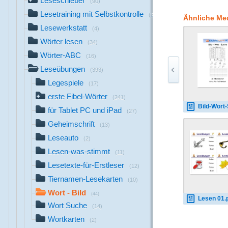
Leseschieber
(90)
strukturiert. Wiederh
Lesetraining mit Selbstkontrolle
Diese Syntheseübungen
(21)
Ähnliche Me
Seitenzahlangaben, s
Lesewerkstatt
(4)
oder des Schülers, g
Wörter lesen
Deckblatt abgeheftet
(34)
Wörter-ABC
(16)
Leseübungen
(393)
Legespiele
(17)
erste Fibel-Wörter
(241)
Bild-Wort-Such
für Tablet PC und iPad
(27)
Geheimschrift
(13)
Leseauto
(2)
Lesen-was-stimmt
(11)
Lesetexte-für-Erstleser
(12)
Tiernamen-Lesekarten
(10)
Wort - Bild
(44)
Lesen 01.
Wort Suche
(14)
Wortkarten
(2)