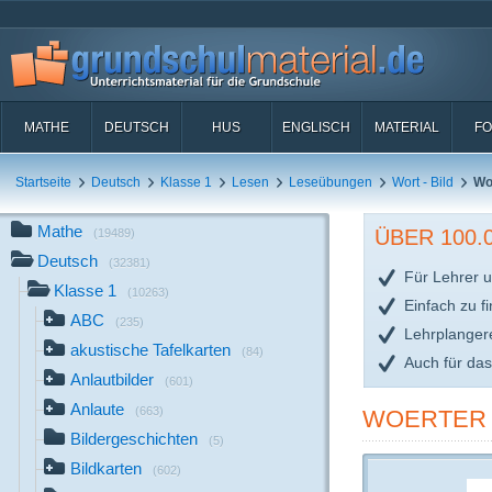
MATHE
DEUTSCH
HUS
ENGLISCH
MATERIAL
FO
Startseite
Deutsch
Klasse 1
Lesen
Leseübungen
Wort - Bild
Wo
Mathe
ÜBER 100
(19489)
Deutsch
(32381)
Für Lehrer u
Klasse 1
(10263)
Einfach zu f
ABC
(235)
Lehrplanger
akustische Tafelkarten
(84)
Auch für da
Anlautbilder
(601)
Anlaute
(663)
WOERTER 
Bildergeschichten
(5)
Bildkarten
(602)