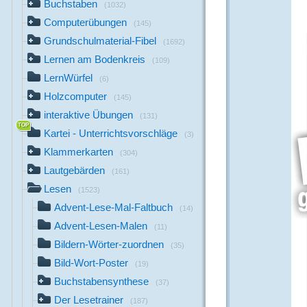
Buchstaben
(1032)
Computerübungen
(145)
Grundschulmaterial-Fibel
(1692)
Lernen am Bodenkreis
(109)
LernWürfel
(6)
Holzcomputer
(145)
interaktive Übungen
(131)
Kartei - Unterrichtsvorschläge
(3)
Klammerkarten
(304)
Lautgebärden
(161)
Lesen
(1523)
Advent-Lese-Mal-Faltbuch
(14)
Advent-Lesen-Malen
(11)
Bildern-Wörter-zuordnen
(35)
Bild-Wort-Poster
(19)
Buchstabensynthese
(37)
Der Lesetrainer
(187)