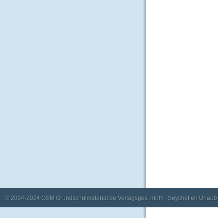
© 2004-2024
GSM Grundschulmaterial.de Verlagsges. mbH
·
Seychellen Urlaub