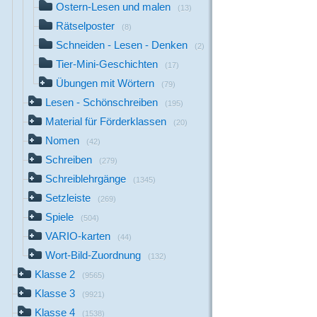
Ostern-Lesen und malen
(13)
Rätselposter
(8)
Schneiden - Lesen - Denken
(2)
Tier-Mini-Geschichten
(17)
Übungen mit Wörtern
(79)
Lesen - Schönschreiben
(195)
Material für Förderklassen
(20)
Nomen
(42)
Schreiben
(279)
Schreiblehrgänge
(1345)
Setzleiste
(269)
Spiele
(504)
VARIO-karten
(44)
Wort-Bild-Zuordnung
(132)
Klasse 2
(9565)
Klasse 3
(9921)
Klasse 4
(1538)