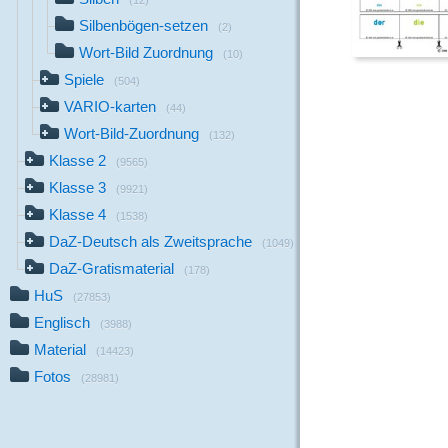
(12)
Silbenbögen-setzen
(2)
Wort-Bild Zuordnung
(10)
Spiele
(504)
VARIO-karten
(44)
Wort-Bild-Zuordnung
(132)
Klasse 2
(9565)
Klasse 3
(9921)
Klasse 4
(1538)
DaZ-Deutsch als Zweitsprache
(1049)
DaZ-Gratismaterial
(178)
HuS
(27853)
Englisch
(3988)
Material
(14423)
Fotos
(28981)