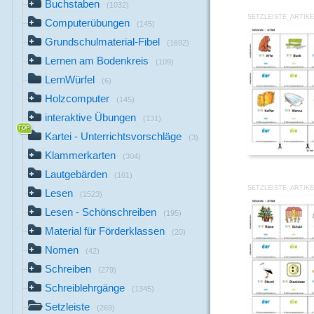
Buchstaben
(1032)
SETZLEISTE_ARTIKE
Computerübungen
(145)
Grundschulmaterial-Fibel
(1692)
Lernen am Bodenkreis
(109)
LernWürfel
(6)
Holzcomputer
(145)
interaktive Übungen
(131)
Kartei - Unterrichtsvorschläge
(3)
Klammerkarten
(304)
Lautgebärden
(161)
SETZLEISTE_ARTIKE
Lesen
(1523)
Lesen - Schönschreiben
(195)
Material für Förderklassen
(20)
Nomen
(42)
Schreiben
(279)
Schreiblehrgänge
(1345)
Setzleiste
(269)