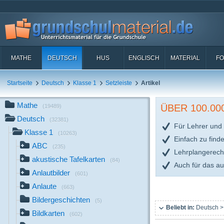
MATHE
DEUTSCH
HUS
ENGLISCH
MATERIAL
FO
Startseite
Deutsch
Klasse 1
Setzleiste
Artikel
Mathe
ÜBER 100.0
(19489)
Deutsch
(32381)
Für Lehrer und 
Klasse 1
(10263)
Einfach zu find
ABC
(235)
Lehrplangerech
akustische Tafelkarten
(84)
Auch für das a
Anlautbilder
(601)
Anlaute
(663)
Bildergeschichten
(5)
Beliebt in:
Deutsch >
Bildkarten
(602)