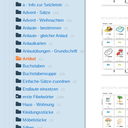
a - Info zur Setzleiste
(2)
Advent - Sätze
(10)
SETZLEISTE_ARTIKE
Advent - Weihnachten
(11)
Anlaute - bestimmen
(1)
Anlaute - gleicher Anlaut
(1)
Anlautkarten
(1)
Anlautübungen - Grundschrift
(9)
Artikel
(12)
Buchstaben
(3)
Buchstabensuppe
(10)
Einfache-Sätze-zuordnen
(1)
SETZLEISTE_ARTIKE
Endlaute einsetzen
(1)
erste Fibelwörter
(180)
Haus - Wohnung
(1)
Kleidungsstücke
(1)
Möbelstücke
(1)
Silben