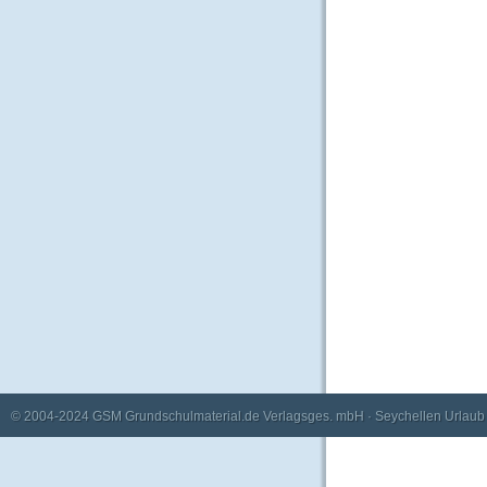
© 2004-2024
GSM Grundschulmaterial.de Verlagsges. mbH
·
Seychellen Urlaub