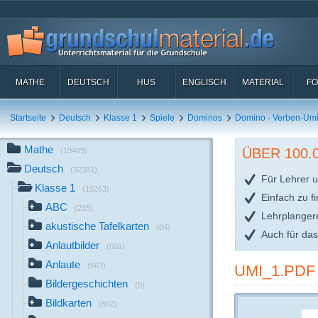
MATHE
DEUTSCH
HUS
ENGLISCH
MATERIAL
FO
Startseite
Deutsch
Klasse 1
Spiele
Dominos
Domino - Verben-Um
Mathe
ÜBER 100
(19489)
Deutsch
(32381)
Für Lehrer u
Klasse 1
(10263)
Einfach zu f
ABC
(235)
Lehrplanger
akustische Tafelkarten
(84)
Auch für da
Anlautbilder
(601)
Anlaute
(663)
UMI_1.PDF
Bildergeschichten
(5)
Bildkarten
(602)