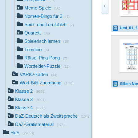
(11)
Memo-Spiele
(36)
Nomen-Bingo für 2
(1)
Spiel- und Lerntablett
(2)
Umi_01_f.
Quartett
(32)
Spielerisch lernen
(15)
Triomino
(4)
Rätsel-Ping-Pong
(2)
Wortfelder-Puzzle
(12)
VARIO-karten
(44)
Wort-Bild-Zuordnung
(132)
Silben-Nomen_2
Klasse 2
(9565)
Klasse 3
(9921)
Klasse 4
(1538)
DaZ-Deutsch als Zweitsprache
(1049)
DaZ-Gratismaterial
(178)
HuS
(27853)