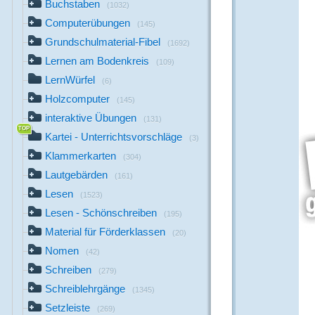
Buchstaben
(1032)
Computerübungen
(145)
Grundschulmaterial-Fibel
(1692)
Lernen am Bodenkreis
(109)
LernWürfel
(6)
Holzcomputer
(145)
interaktive Übungen
(131)
Kartei - Unterrichtsvorschläge
(3)
Klammerkarten
(304)
Lautgebärden
(161)
Lesen
(1523)
Lesen - Schönschreiben
(195)
Material für Förderklassen
(20)
Nomen
(42)
Schreiben
(279)
Schreiblehrgänge
(1345)
Setzleiste
(269)