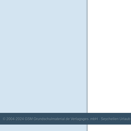
© 2004-2024
GSM Grundschulmaterial.de Verlagsges. mbH
·
Seychellen Urlaub