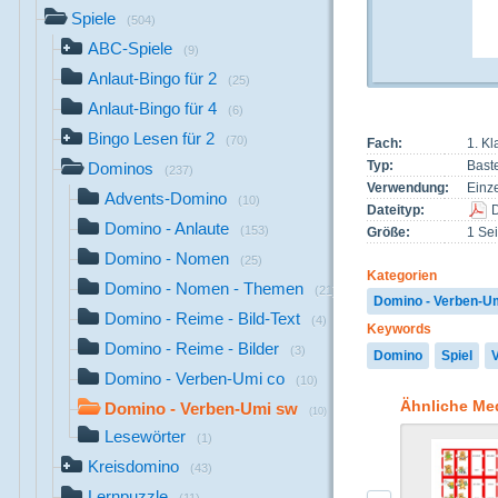
Spiele
(504)
ABC-Spiele
(9)
Anlaut-Bingo für 2
(25)
Anlaut-Bingo für 4
(6)
Bingo Lesen für 2
(70)
Fach:
1. K
Typ:
Bast
Dominos
(237)
Verwendung:
Einze
Advents-Domino
(10)
Dateityp:
Domino - Anlaute
(153)
Größe:
1 Sei
Domino - Nomen
(25)
Kategorien
Domino - Nomen - Themen
(21)
Domino - Verben-U
Domino - Reime - Bild-Text
(4)
Keywords
Domino - Reime - Bilder
(3)
Domino
Spiel
Domino - Verben-Umi co
(10)
Ähnliche Me
Domino - Verben-Umi sw
(10)
Lesewörter
(1)
Kreisdomino
(43)
Lernpuzzle