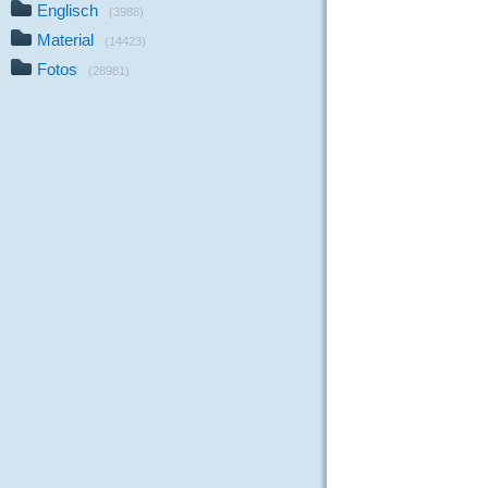
Englisch
(3988)
Material
(14423)
Fotos
(28981)