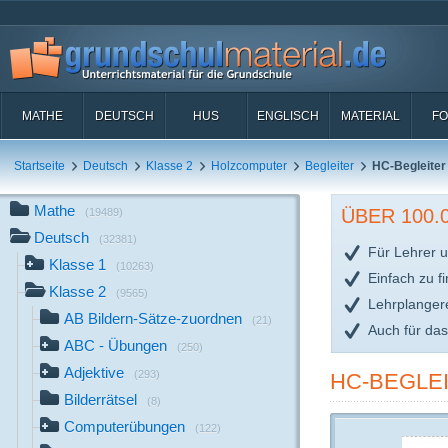
MATHE
DEUTSCH
HUS
ENGLISCH
MATERIAL
FO
Startseite
Deutsch
Klasse 2
Holzcomputer
Begleiter
HC-Begleiter
Mathe
ÜBER 100
(19489)
Deutsch
(32381)
Für Lehrer u
Klasse 1
(10263)
Einfach zu f
Klasse 2
(9565)
Lehrplanger
AB Bildern-Sätze-zuordnen
(21)
Auch für da
ABC - Übungen
(250)
Adjektive
(293)
HC-BEGLEI
Bilderrätsel
(8)
Computerübungen
(122)