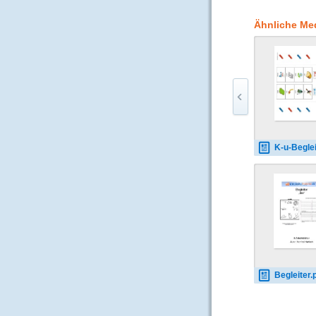
Bit” Variante. Entwed
werden. Auf den Karte
Ähnliche Me
Antworten zu setzen s
fertigen Übungskarte
K-u-Begleiter 
Begleiter.