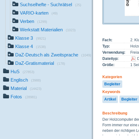
Suchselhefte - Suchrätsel
(25)
VARIO-karten
(49)
Verben
(1299)
Werkstatt Materialien
(1023)
Klasse 3
(9921)
Fach:
2. K
Klasse 4
Typ:
Holz
(1538)
Verwendung:
Freia
DaZ-Deutsch als Zweitsprache
(1049)
Dateityp:
DaZ-Gratismaterial
(178)
Größe:
1 Sei
HuS
(27853)
Kategorien
Englisch
(3988)
Begleiter
Material
(14423)
Keywords
Fotos
(28981)
Artikel
Begleiter
Beschreibung
Der Holzcomputer der 
Form immer nur eine A
neben der richtigen L
herausziehen, bei fals