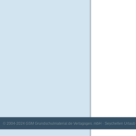
© 2004-2024
GSM Grundschulmaterial.de Verlagsges. mbH
·
Seychellen Urlaub