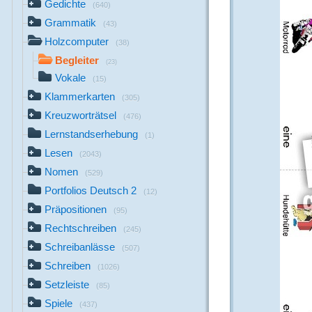
Gedichte
(640)
Grammatik
(43)
Holzcomputer
(38)
Begleiter
(23)
Vokale
(15)
Klammerkarten
(305)
Kreuzworträtsel
(476)
Lernstandserhebung
(1)
Lesen
(2043)
Nomen
(529)
Portfolios Deutsch 2
(12)
Präpositionen
(95)
Rechtschreiben
(245)
Schreibanlässe
(507)
Schreiben
(1026)
Setzleiste
(85)
Spiele
(437)