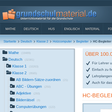
MATHE
DEUTSCH
HUS
ENGLISCH
MATERIAL
FO
Startseite
Deutsch
Klasse 2
Holzcomputer
Begleiter
HC-Begleiter
Mathe
ÜBER 100
(19489)
Deutsch
(32381)
Für Lehrer u
Klasse 1
(10263)
Einfach zu f
Klasse 2
(9565)
Lehrplanger
AB Bildern-Sätze-zuordnen
(21)
Auch für da
ABC - Übungen
(250)
Adjektive
(293)
HC-BEGLEI
Bilderrätsel
(8)
Computerübungen
(122)