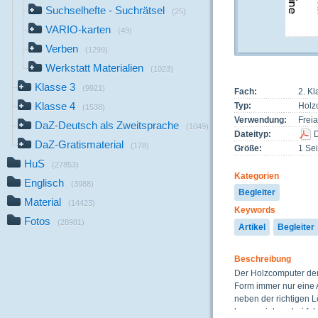
Suchselhefte - Suchrätsel
(25)
VARIO-karten
(49)
Verben
(1299)
Werkstatt Materialien
(1023)
Klasse 3
(9921)
Fach:
2. K
Klasse 4
Typ:
Holz
(1538)
Verwendung:
Freia
DaZ-Deutsch als Zweitsprache
(1049)
Dateityp:
DaZ-Gratismaterial
(178)
Größe:
1 Sei
HuS
(27853)
Kategorien
Englisch
(3988)
Begleiter
Material
(14423)
Keywords
Fotos
(28981)
Artikel
Begleiter
Beschreibung
Der Holzcomputer der 
Form immer nur eine A
neben der richtigen L
herausziehen, bei fals