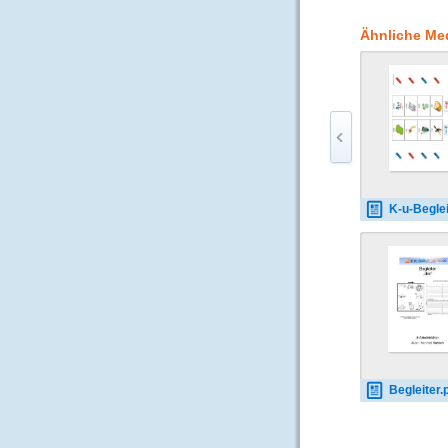
Bit” Variante. Entwed
werden. Auf den Karte
Ähnliche Me
Antworten zu setzen s
fertigen Übungskarte
K-u-Begleiter 
Begleiter.