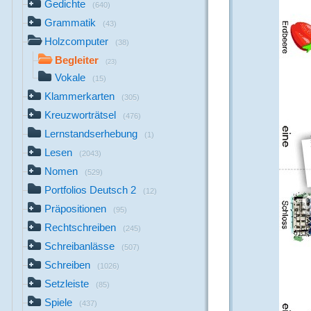
Gedichte
(640)
Grammatik
(43)
Holzcomputer
(38)
Begleiter
(23)
Vokale
(15)
Klammerkarten
(305)
Kreuzworträtsel
(476)
Lernstandserhebung
(1)
Lesen
(2043)
Nomen
(529)
Portfolios Deutsch 2
(12)
Präpositionen
(95)
Rechtschreiben
(245)
Schreibanlässe
(507)
Schreiben
(1026)
Setzleiste
(85)
Spiele
(437)