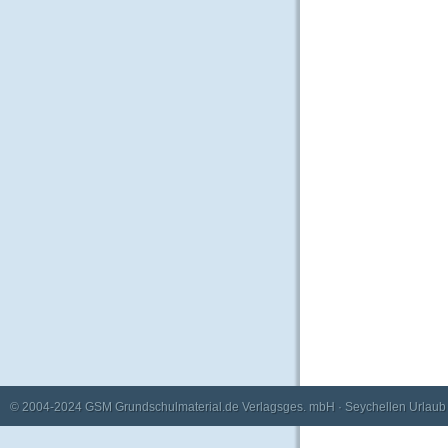
© 2004-2024
GSM Grundschulmaterial.de Verlagsges. mbH
·
Seychellen Urlaub