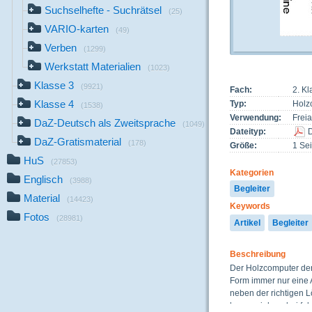
Suchselhefte - Suchrätsel
(25)
VARIO-karten
(49)
Verben
(1299)
Werkstatt Materialien
(1023)
Klasse 3
(9921)
Fach:
2. K
Klasse 4
Typ:
Holz
(1538)
Verwendung:
Freia
DaZ-Deutsch als Zweitsprache
(1049)
Dateityp:
DaZ-Gratismaterial
(178)
Größe:
1 Sei
HuS
(27853)
Kategorien
Englisch
(3988)
Begleiter
Material
(14423)
Keywords
Fotos
(28981)
Artikel
Begleiter
Beschreibung
Der Holzcomputer der 
Form immer nur eine A
neben der richtigen L
herausziehen, bei fals