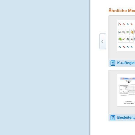
Bit” Variante. Entwed
werden. Auf den Karte
Ähnliche Me
Antworten zu setzen s
fertigen Übungskarte
K-u-Begleiter 
Begleiter.