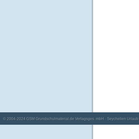
© 2004-2024
GSM Grundschulmaterial.de Verlagsges. mbH
·
Seychellen Urlaub