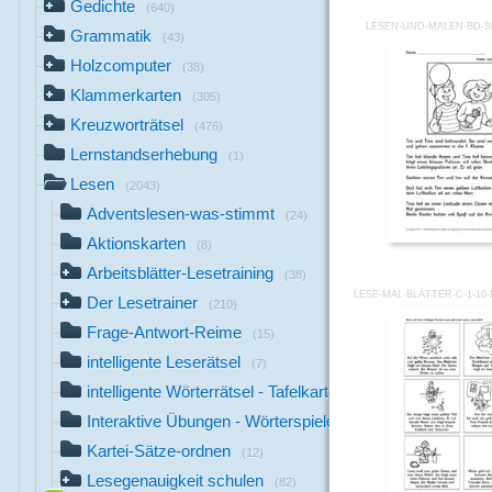
Gedichte
(640)
LESEN-UND-MALEN-BD-SE
Grammatik
(43)
Holzcomputer
(38)
Klammerkarten
(305)
Kreuzworträtsel
(476)
Lernstandserhebung
(1)
Lesen
(2043)
Adventslesen-was-stimmt
(24)
Aktionskarten
(8)
Arbeitsblätter-Lesetraining
(38)
LESE-MAL-BLÄTTER-C-1-1
Der Lesetrainer
(210)
Frage-Antwort-Reime
(15)
intelligente Leserätsel
(7)
intelligente Wörterrätsel - Tafelkarten
(16)
Interaktive Übungen - Wörterspiele
(26)
Kartei-Sätze-ordnen
(12)
Lesegenauigkeit schulen
(82)