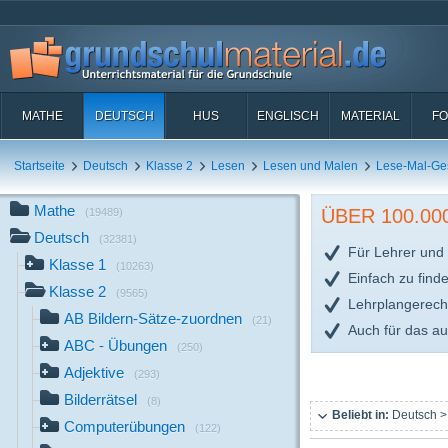
MATHE
DEUTSCH
HUS
ENGLISCH
MATERIAL
FO
Startseite
Deutsch
Klasse 2
Lesen
Lesen und Malen
Lese-Mal-Ge
Mathe
ÜBER 100.0
(19489)
Deutsch
(32381)
Für Lehrer und 
Klasse 1
(10263)
Einfach zu find
Klasse 2
(9565)
Lehrplangerech
AB Bildern-Sätze-zuordnen
(21)
Auch für das a
ABC - Übungen
(250)
Adjektive
(293)
Bilderrätsel
(8)
Beliebt in:
Deutsch >
Computerübungen
(122)