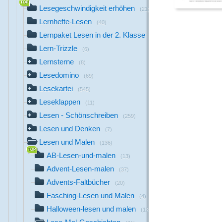
Lesegeschwindigkeit erhöhen
(21)
Lernhefte-Lesen
(40)
Lernpaket Lesen in der 2. Klasse
(33)
Lern-Trizzle
(6)
Lernsterne
(8)
Lesedomino
(69)
Lesekartei
(545)
Leseklappen
(11)
Lesen - Schönschreiben
(259)
Lesen und Denken
(7)
Lesen und Malen
(136)
AB-Lesen-und-malen
(13)
Advent-Lesen-malen
(37)
Advents-Faltbücher
(20)
Fasching-Lesen und Malen
(4)
Halloween-lesen und malen
(12)