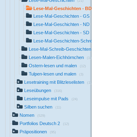
Lese-Mal-Geschichten
(21)
Lese-Mal-Geschichten - BD
(4)
Lese-Mal-Geschichten - GS
(3)
Lese-Mal-Geschichten - ND
(4)
Lese-Mal-Geschichten - SD
(4)
Lese-Mal-Geschichten-Schreibschrift
(6)
Lese-Mal-Schreib-Geschichten
(4)
Lesen-Malen-Eichhörnchen
(10)
Ostern-lesen und malen
(12)
Tulpen-lesen und malen
(3)
Lesetraining mit Blitzleselisten
(119)
Leseübungen
(316)
Leseimpulse mit Pads
(24)
Silben suchen
(11)
Nomen
(529)
Portfolios Deutsch 2
(12)
Präpositionen
(95)