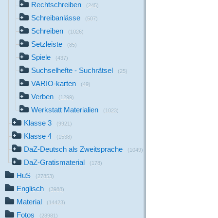
Rechtschreiben
(245)
Schreibanlässe
(507)
Schreiben
(1026)
Setzleiste
(85)
Spiele
(437)
Suchselhefte - Suchrätsel
(25)
VARIO-karten
(49)
Verben
(1299)
Werkstatt Materialien
(1023)
Klasse 3
(9921)
Klasse 4
(1538)
DaZ-Deutsch als Zweitsprache
(1049)
DaZ-Gratismaterial
(178)
HuS
(27853)
Englisch
(3988)
Material
(14423)
Fotos
(28981)