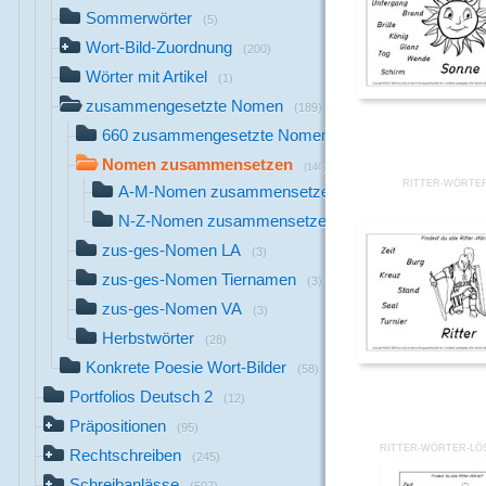
Sommerwörter
(5)
Wort-Bild-Zuordnung
(200)
Wörter mit Artikel
(1)
zusammengesetzte Nomen
(189)
660 zusammengesetzte Nomen
(6)
Nomen zusammensetzen
(146)
RITTER-WÖRTE
A-M-Nomen zusammensetzen
(80)
N-Z-Nomen zusammensetzen
(66)
zus-ges-Nomen LA
(3)
zus-ges-Nomen Tiernamen
(3)
zus-ges-Nomen VA
(3)
Herbstwörter
(28)
Konkrete Poesie Wort-Bilder
(58)
Portfolios Deutsch 2
(12)
Präpositionen
(95)
RITTER-WÖRTER-LÖ
Rechtschreiben
(245)
Schreibanlässe