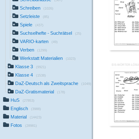
(507)
Schreiben
(1026)
Setzleiste
(85)
Spiele
(437)
Suchselhefte - Suchrätsel
(25)
VARIO-karten
(49)
Verben
(1299)
Werkstatt Materialien
(1023)
EIS-WÖRTER-LÖS
Klasse 3
(9921)
Klasse 4
(1538)
DaZ-Deutsch als Zweitsprache
(1049)
DaZ-Gratismaterial
(178)
HuS
(27853)
Englisch
(3988)
Material
(14423)
Fotos
(28981)