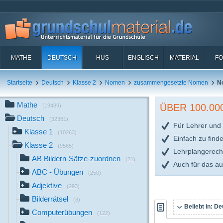
MATHE
DEUTSCH
HUS
ENGLISCH
MATERIAL
FO
Startseite
Deutsch
Klasse 2
Nomen
zusammengesetzte Nomen
N
Mathe
ÜBER 100.0
(19489)
Deutsch
(32381)
Für Lehrer und 
Klasse 1
(10263)
Einfach zu find
Klasse 2
(9565)
Lehrplangerech
AB Bildern-Sätze-zuordnen
(21)
Auch für das a
ABC - Übungen
(250)
Adjektive
(293)
Bilderrätsel
(8)
Beliebt in:
Deu
Computerübungen
(122)