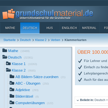
MATHE
DEUTSCH
HUS
ENGLISCH
MATERIAL
FO
Startseite
Deutsch
Klasse 2
Verben
Klammerkarten
Mathe
ÜBER 100.0
(19489)
Deutsch
(32381)
Für Lehrer und 
Klasse 1
(10263)
Einfach zu find
Klasse 2
(9565)
Lehrplangerech
AB Bildern-Sätze-zuordnen
(21)
Auch für das a
ABC - Übungen
(250)
Adjektive
(293)
Bilderrätsel
(8)
Beliebt in:
Deutsch >
Computerübungen
(122)