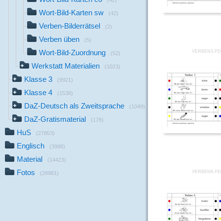
(42)
Wort-Bild-Karten sw
(42)
Verben-Bilderrätsel
(2)
Verben üben
(5)
Wort-Bild-Zuordnung
VERBEN3.P
(52)
Werkstatt Materialien
(1023)
Klasse 3
(9921)
Klasse 4
(1538)
DaZ-Deutsch als Zweitsprache
(1049)
DaZ-Gratismaterial
(178)
HuS
(27853)
Englisch
(3988)
Material
(14423)
Fotos
VERBEN6.P
(28981)