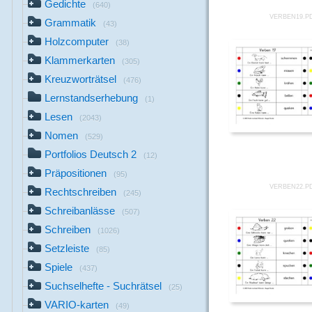
Gedichte
(640)
VERBEN19.P
Grammatik
(43)
Holzcomputer
(38)
Klammerkarten
(305)
Kreuzworträtsel
(476)
Lernstandserhebung
(1)
Lesen
(2043)
Nomen
(529)
Portfolios Deutsch 2
(12)
Präpositionen
(95)
VERBEN22.P
Rechtschreiben
(245)
Schreibanlässe
(507)
Schreiben
(1026)
Setzleiste
(85)
Spiele
(437)
Suchselhefte - Suchrätsel
(25)
VARIO-karten
(49)