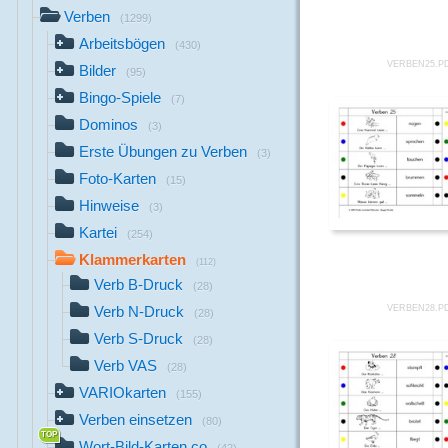
Verben
(1299)
Arbeitsbögen
(430)
VERBEN25.P
Bilder
(95)
Bingo-Spiele
(7)
Dominos
(3)
Erste Übungen zu Verben
(3)
Foto-Karten
(15)
Hinweise
(3)
Kartei
(254)
Klammerkarten
(112)
Verb B-Druck
(28)
VERBEN28.P
Verb N-Druck
(28)
Verb S-Druck
(28)
Verb VAS
(28)
VARIOkarten
(155)
Verben einsetzen
(80)
Wort-Bild-Karten co