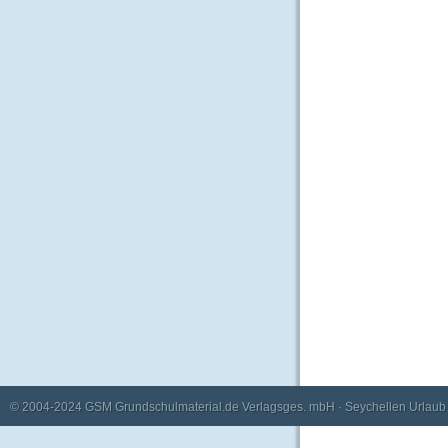
© 2004-2024
GSM Grundschulmaterial.de Verlagsges. mbH
·
Seychellen Urlaub