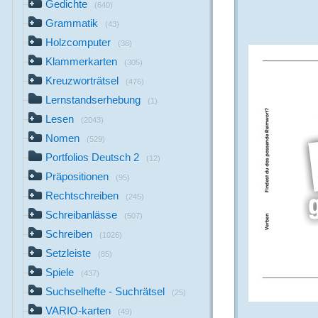
Gedichte
(640)
Grammatik
(43)
Holzcomputer
(38)
Klammerkarten
(305)
Kreuzworträtsel
(476)
Lernstandserhebung
(1)
Lesen
(2043)
Nomen
(529)
Portfolios Deutsch 2
(12)
Präpositionen
(95)
Rechtschreiben
(245)
Schreibanlässe
(507)
Schreiben
(1026)
Setzleiste
(85)
Spiele
(437)
Suchselhefte - Suchrätsel
(25)
VARIO-karten
(49)