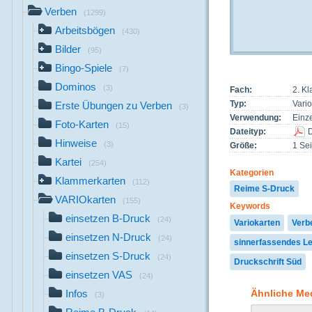
Verben
(1299)
Arbeitsbögen
(430)
Bilder
(95)
Bingo-Spiele
(7)
Dominos
(3)
Fach:
2. K
Typ:
Vari
Erste Übungen zu Verben
(3)
Verwendung:
Einze
Foto-Karten
(15)
Dateityp:
Hinweise
(3)
Größe:
1 Sei
Kartei
(254)
Kategorien
Klammerkarten
(112)
Reime S-Druck
VARIOkarten
(155)
Keywords
einsetzen B-Druck
(24)
Variokarten
Verb
einsetzen N-Druck
(24)
sinnerfassendes L
einsetzen S-Druck
(24)
Druckschrift Süd
einsetzen VAS
(24)
Ähnliche Me
Infos
(3)