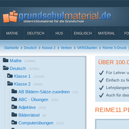
MATHE
DEUTSCH
HUS
ENGLISCH
MATERIAL
FO
Startseite
Deutsch
Klasse 2
Verben
VARIOkarten
Reime S-Druck
Mathe
ÜBER 100
(19489)
Deutsch
(32381)
Für Lehrer u
Klasse 1
(10263)
Einfach zu f
Klasse 2
(9565)
Lehrplanger
AB Bildern-Sätze-zuordnen
(21)
Auch für da
ABC - Übungen
(250)
Adjektive
(293)
REIME11.P
Bilderrätsel
(8)
Computerübungen
(122)