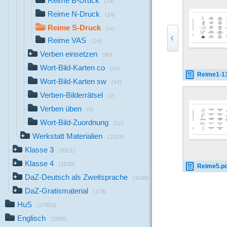
Reime B-Druck
(14)
Reime N-Druck
(14)
Reime S-Druck
(14)
Reime VAS
(14)
Verben einsetzen
(80)
Wort-Bild-Karten co
(42)
Reime1-13
Wort-Bild-Karten sw
(42)
Verben-Bilderrätsel
(2)
Verben üben
(5)
Wort-Bild-Zuordnung
(52)
Werkstatt Materialien
(1023)
Klasse 3
(9921)
Klasse 4
(1538)
Reime5.pd
DaZ-Deutsch als Zweitsprache
(1049)
DaZ-Gratismaterial
(178)
HuS
(27853)
Englisch
(3988)