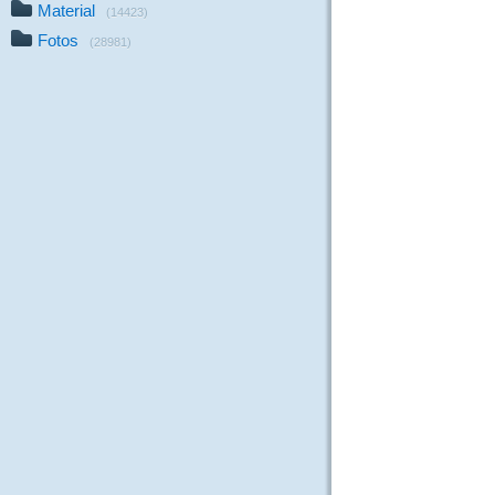
Material
(14423)
Fotos
(28981)