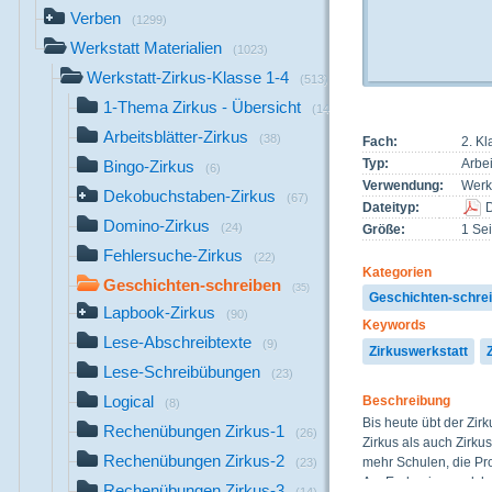
Verben
(1299)
Werkstatt Materialien
(1023)
Werkstatt-Zirkus-Klasse 1-4
(513)
1-Thema Zirkus - Übersicht
(14)
Arbeitsblätter-Zirkus
(38)
Fach:
2. K
Typ:
Arbei
Bingo-Zirkus
(6)
Verwendung:
Werks
Dekobuchstaben-Zirkus
(67)
Dateityp:
Domino-Zirkus
(24)
Größe:
1 Sei
Fehlersuche-Zirkus
(22)
Kategorien
Geschichten-schreiben
(35)
Geschichten-schre
Lapbook-Zirkus
(90)
Keywords
Lese-Abschreibtexte
(9)
Zirkuswerkstatt
Lese-Schreibübungen
(23)
Logical
Beschreibung
(8)
Bis heute übt der Zir
Rechenübungen Zirkus-1
(26)
Zirkus als auch Zirku
Rechenübungen Zirkus-2
mehr Schulen, die Pr
(23)
Am Ende eines solchen
Rechenübungen Zirkus-3