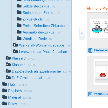
(14)
und geprobt haben, u
Setzleiste-Zirkus
Materialien für eine 
(2)
Ähnliche Me
Materialien für eine 
Stolpersätze Zirkus
(9)
für die Zirkusaufführ
Zirkus-Buch
Materialien der Zirkus
(10)
fächerübergreifend an
Freies-Schreiben-Zirkusbuch
(39)
ist die Zirkuswerksta
Ausmalbilder-Zirkus
Motivation der Schüler
(48)
Wörtliche Rede
(6)
Werkstatt-Wohnen-Gebäude
(254)
Titelseite-Zirkus
Lesewerkstatt-Paula-Jonathan
(256)
Klasse 3
(9921)
Klasse 4
(1538)
DaZ-Deutsch als Zweitsprache
(1049)
DaZ-Gratismaterial
(178)
HuS
(27853)
Englisch
(3988)
Popup-Buch-Zirkus-B-
Material
(14423)
Fotos
(28981)