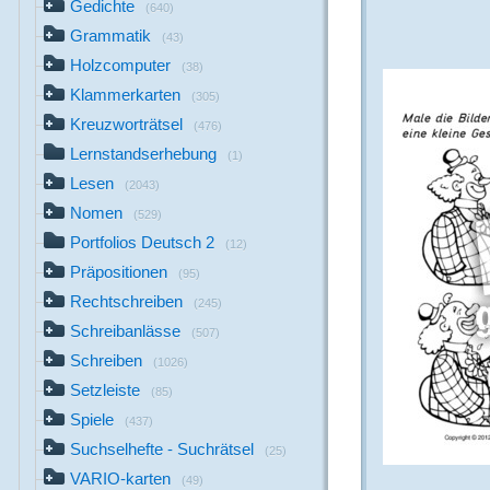
Gedichte
(640)
Grammatik
(43)
Holzcomputer
(38)
Klammerkarten
(305)
Kreuzworträtsel
(476)
Lernstandserhebung
(1)
Lesen
(2043)
Nomen
(529)
Portfolios Deutsch 2
(12)
Präpositionen
(95)
Rechtschreiben
(245)
Schreibanlässe
(507)
Schreiben
(1026)
Setzleiste
(85)
Spiele
(437)
Suchselhefte - Suchrätsel
(25)
VARIO-karten
(49)