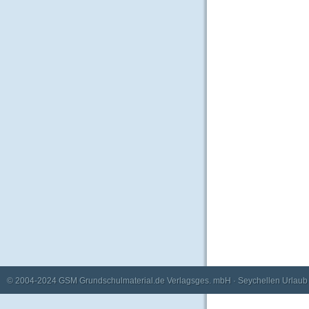
© 2004-2024
GSM Grundschulmaterial.de Verlagsges. mbH
·
Seychellen Urlaub