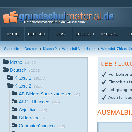
MATHE
DEUTSCH
HUS
ENGLISCH
MATERIAL
FO
Startseite
Deutsch
Klasse 2
Werkstatt Materialien
Werkstatt-Zirkus-Kl
Mathe
ÜBER 100
(19489)
Deutsch
(32381)
Für Lehrer u
Klasse 1
(10263)
Einfach zu f
Klasse 2
(9565)
Lehrplanger
AB Bildern-Sätze-zuordnen
(21)
Auch für da
ABC - Übungen
(250)
Adjektive
(293)
AUSMALBI
Bilderrätsel
(8)
Computerübungen
(122)