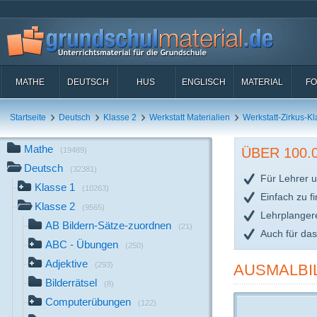
MATHE
DEUTSCH
HUS
ENGLISCH
MATERIAL
FO
Startseite
Deutsch
Klasse 2
Werkstatt Materialien
Werkstatt-Zirkus-Kl
Mathe
ÜBER 100
(19489)
Deutsch
(32381)
Für Lehrer u
Klasse 1
(10263)
Einfach zu f
Klasse 2
(9565)
Lehrplanger
AB Bildern-Sätze-zuordnen
(21)
Auch für da
ABC - Übungen
(250)
Adjektive
(293)
AUSMALBI
Bilderrätsel
(8)
Computerübungen
(122)