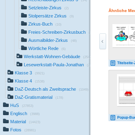
(14)
und geprobt haben, u
Setzleiste-Zirkus
Materialien für eine 
(2)
Ähnliche Me
Materialien für eine 
Stolpersätze Zirkus
(9)
für die Zirkusaufführ
Zirkus-Buch
Materialien der Zirkus
(10)
fächerübergreifend an
Freies-Schreiben-Zirkusbuch
(39)
ist die Zirkuswerksta
Ausmalbilder-Zirkus
Motivation der Schüler
(48)
Wörtliche Rede
(6)
Werkstatt-Wohnen-Gebäude
(254)
Titelseite-Zirkus
Lesewerkstatt-Paula-Jonathan
(256)
Klasse 3
(9921)
Klasse 4
(1538)
DaZ-Deutsch als Zweitsprache
(1049)
DaZ-Gratismaterial
(178)
HuS
(27853)
Englisch
(3988)
Popup-Buch-Zirkus-B-
Material
(14423)
Fotos
(28981)