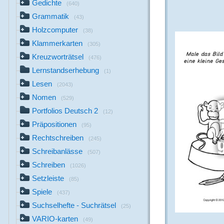
Gedichte
(640)
Grammatik
(43)
Holzcomputer
(38)
Klammerkarten
(305)
Kreuzworträtsel
(476)
Lernstandserhebung
(1)
Lesen
(2043)
Nomen
(529)
Portfolios Deutsch 2
(12)
Präpositionen
(95)
Rechtschreiben
(245)
Schreibanlässe
(507)
Schreiben
(1026)
Setzleiste
(85)
Spiele
(437)
Suchselhefte - Suchrätsel
(25)
VARIO-karten
(49)