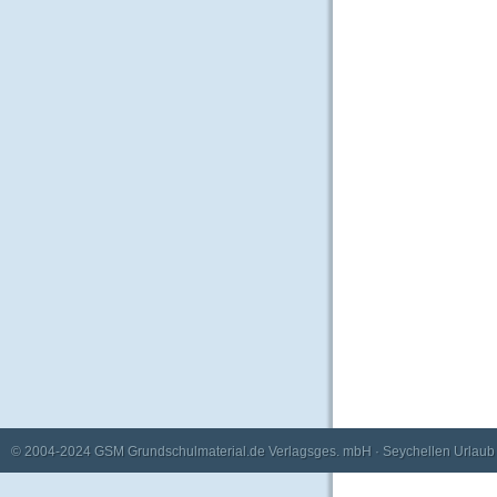
© 2004-2024
GSM Grundschulmaterial.de Verlagsges. mbH
·
Seychellen Urlaub