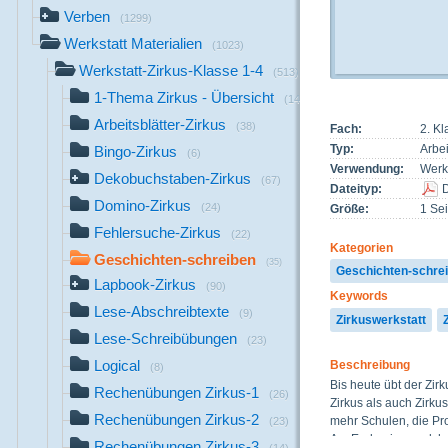
Verben
(1299)
Werkstatt Materialien
(1023)
Werkstatt-Zirkus-Klasse 1-4
(513)
1-Thema Zirkus - Übersicht
(14)
Arbeitsblätter-Zirkus
(38)
Fach:
2. K
Typ:
Arbei
Bingo-Zirkus
(6)
Verwendung:
Werks
Dekobuchstaben-Zirkus
(67)
Dateityp:
Domino-Zirkus
(24)
Größe:
1 Sei
Fehlersuche-Zirkus
(22)
Kategorien
Geschichten-schreiben
(35)
Geschichten-schre
Lapbook-Zirkus
(90)
Keywords
Lese-Abschreibtexte
(9)
Zirkuswerkstatt
Lese-Schreibübungen
(23)
Logical
Beschreibung
(8)
Bis heute übt der Zir
Rechenübungen Zirkus-1
(26)
Zirkus als auch Zirku
Rechenübungen Zirkus-2
mehr Schulen, die Pr
(23)
Am Ende eines solchen
Rechenübungen Zirkus-3