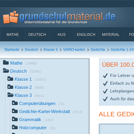
MATHE
DEUTSCH
HUS
ENGLISCH
MATERIAL
FO
Startseite
Deutsch
Klasse 3
VARIO-karten
Gedichte
Gedichte 1-24
Mathe
ÜBER 100
(19489)
Deutsch
(32381)
Für Lehrer u
Klasse 1
(10263)
Einfach zu f
Klasse 2
(9565)
Lehrplanger
Klasse 3
(9921)
Auch für da
Computerübungen
(72)
Gedichte-Kartei-Werkstatt
(3123)
ALLE GEDI
Grammatik
(1357)
Holzcomputer
(91)