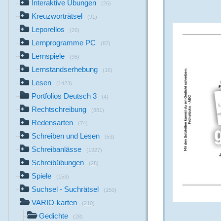
Interaktive Übungen
(26)
Kreuzworträtsel
(91)
Leporellos
(26)
Lernprogramme PC
(87)
Lernspiele
(98)
Lernstandserhebung
(16)
Lesen
(1423)
Portfolios Deutsch 3
(4)
Rechtschreibung
(881)
Redensarten
(74)
Schreiben und Lesen
(53)
Schreibanlässe
(1927)
Schreibübungen
(28)
Spiele
(153)
Suchsel - Suchrätsel
(150)
VARIO-karten
(210)
Gedichte
(28)