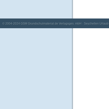
© 2004-2024
GSM Grundschulmaterial.de Verlagsges. mbH
·
Seychellen Urlaub