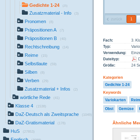
Gedichte 1-24
(25)
Zusatzmaterial - Info
(3)
zurück
1
Pronomen
(8)
Präpositionen A
(7)
Präpositionen B
(40)
Fach:
3. K
Rechtschreibung
Typ:
Vari
(14)
Verwendung:
Einze
Reime
(15)
Dateityp:
Selbstlaute
(59)
Größe:
24 Se
Silben
(8)
Kategorien
Verben
(29)
Gedichte 1-24
Zusatzmaterial + Infos
(2)
Keywords
wörtliche Rede
(41)
Variokarten
Rei
Klasse 4
(1538)
Obst
Gemüse
DaZ-Deutsch als Zweitsprache
(1049)
DaZ-Gratismaterial
Ähnliche Me
(178)
HuS
(27853)
Englisch