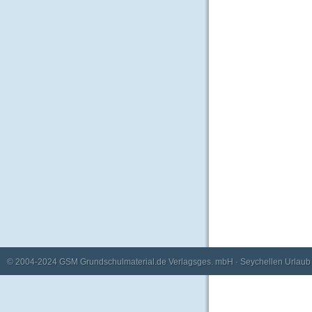
© 2004-2024
GSM Grundschulmaterial.de Verlagsges. mbH
·
Seychellen Urlaub