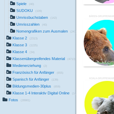
Spiele
(40)
SUDOKU
(109)
BÄREN-GRUPPENKAR
Umrissbuchstaben
(142)
Umrisszahlen
(40)
Nomengrafiken zum Ausmalen
(247)
Klasse 2
(2313)
Klasse 3
(1225)
Klasse 4
(34)
Klassenübergreifendes Material
(4713)
Medienerziehung
(2)
Französisch für Anfänger
(655)
KOALA-GRUPPENKAR
Spanisch für Anfänger
(139)
Bildungsmedien-30plus
(659)
Klasse 1-4 Interaktiv Digital Online
(14)
Fotos
(28981)