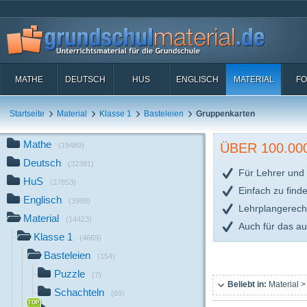
MATHE
DEUTSCH
HUS
ENGLISCH
MATERIAL
FO
Startseite
Material
Klasse 1
Basteleien
Gruppenkarten
Mathe
ÜBER 100.0
(19489)
Deutsch
(32381)
Für Lehrer und 
HuS
(27853)
Einfach zu find
Englisch
(3988)
Lehrplangerech
Material
(14423)
Auch für das a
Klasse 1
(4669)
Basteleien
(154)
Puzzle
(7)
Beliebt in:
Material >
Schachteln
(69)