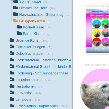
Sonnenkappe
(28)
GRUPPENKARTEN KO
Himmel und Hölle
(14)
Herzschachteln-Geburtstag
(22)
Gruppenkarten
(14)
Koala-Klasse
(7)
Bären-Klasse
(7)
Bildende Kunst
(802)
Computerübungen
(96)
Deko-Buchstaben
(117)
Fördermaterial Grundschulkinder-A
(44)
BÄREN-GRUPPENKAR
Fördermaterial Grundschulkinder B
(529)
Förderung - Schuleingangsphase
(1142)
Inklusion konkret
(76)
Illustrationen
(244)
Labyrinthe
(464)
Lernposter
(33)
Organisation - Impulsbilder
(391)