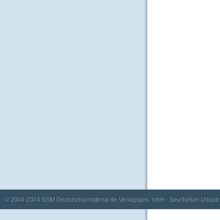
© 2004-2024
GSM Grundschulmaterial.de Verlagsges. mbH
·
Seychellen Urlaub