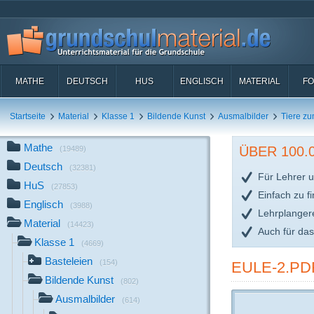
MATHE
DEUTSCH
HUS
ENGLISCH
MATERIAL
FO
Startseite
Material
Klasse 1
Bildende Kunst
Ausmalbilder
Tiere z
Mathe
ÜBER 100
(19489)
Deutsch
(32381)
Für Lehrer u
HuS
(27853)
Einfach zu f
Englisch
(3988)
Lehrplanger
Material
(14423)
Auch für da
Klasse 1
(4669)
Basteleien
(154)
EULE-2.PD
Bildende Kunst
(802)
Ausmalbilder
(614)