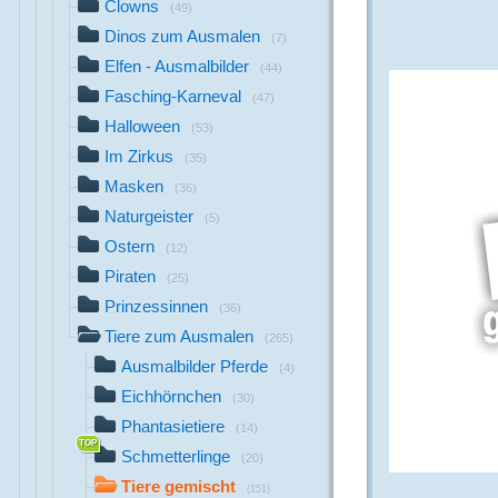
Clowns
(49)
Dinos zum Ausmalen
(7)
Elfen - Ausmalbilder
(44)
Fasching-Karneval
(47)
Halloween
(53)
Im Zirkus
(35)
Masken
(36)
Naturgeister
(5)
Ostern
(12)
Piraten
(25)
Prinzessinnen
(36)
Tiere zum Ausmalen
(265)
Ausmalbilder Pferde
(4)
Eichhörnchen
(30)
Phantasietiere
(14)
Schmetterlinge
(20)
Tiere gemischt
(151)