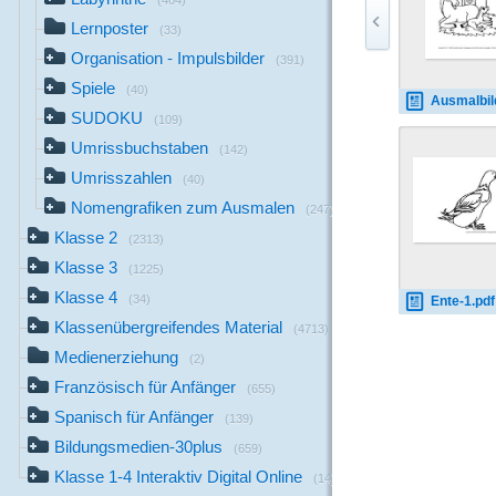
(464)
Lernposter
(33)
Organisation - Impulsbilder
(391)
Spiele
(40)
Ausmalbilder-Pferde-D-
SUDOKU
(109)
Umrissbuchstaben
(142)
Umrisszahlen
(40)
Nomengrafiken zum Ausmalen
(247)
Klasse 2
(2313)
Klasse 3
(1225)
Klasse 4
(34)
Ente-1.pdf
Klassenübergreifendes Material
(4713)
Medienerziehung
(2)
Französisch für Anfänger
(655)
Spanisch für Anfänger
(139)
Bildungsmedien-30plus
(659)
Klasse 1-4 Interaktiv Digital Online
(14)