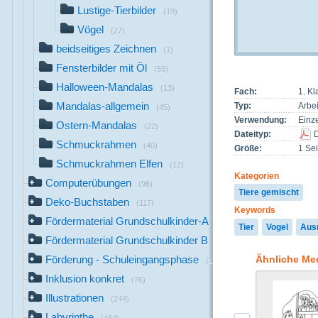
Lustige-Tierbilder
(19)
Vögel
(27)
beidseitiges Zeichnen
(1)
Fensterbilder mit Öl
(55)
Halloween-Mandalas
(13)
Fach:
1. Kl
Mandalas-allgemein
Typ:
Arbei
(45)
Verwendung:
Einze
Ostern-Mandalas
(22)
Dateityp:
Schmuckrahmen
(40)
Größe:
1 Sei
Schmuckrahmen Elfen
(12)
Kategorien
Computerübungen
(96)
Tiere gemischt
Deko-Buchstaben
(117)
Keywords
Fördermaterial Grundschulkinder-A
(44)
Tier
Vogel
Aus
Fördermaterial Grundschulkinder B
(529)
Ähnliche Me
Förderung - Schuleingangsphase
(1142)
Inklusion konkret
(76)
Illustrationen
(244)
Labyrinthe