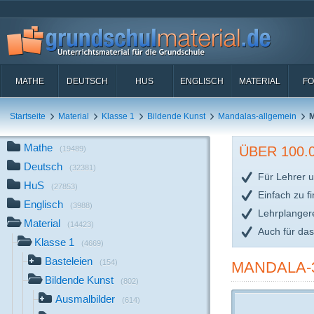
MATHE
DEUTSCH
HUS
ENGLISCH
MATERIAL
FO
Startseite
Material
Klasse 1
Bildende Kunst
Mandalas-allgemein
M
Mathe
ÜBER 100
(19489)
Deutsch
(32381)
Für Lehrer u
HuS
(27853)
Einfach zu f
Englisch
(3988)
Lehrplanger
Material
(14423)
Auch für da
Klasse 1
(4669)
Basteleien
(154)
MANDALA-
Bildende Kunst
(802)
Ausmalbilder
(614)