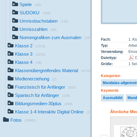
Spiele
(40)
SUDOKU
(109)
Umrissbuchstaben
(142)
Umrisszahlen
(40)
Nomengrafiken zum Ausmalen
(247)
Fach:
1. Kl
Klasse 2
Typ:
Arbei
(2313)
Verwendung:
Einze
Klasse 3
(1225)
Dateityp:
Klasse 4
(34)
Größe:
1 Sei
Klassenübergreifendes Material
(4713)
Kategorien
Medienerziehung
(2)
Mandalas-allgemei
Französisch für Anfänger
(655)
Keywords
Spanisch für Anfänger
(139)
Ausmalbild
Mand
Bildungsmedien-30plus
(659)
Ähnliche Me
Klasse 1-4 Interaktiv Digital Online
(14)
Fotos
(28981)