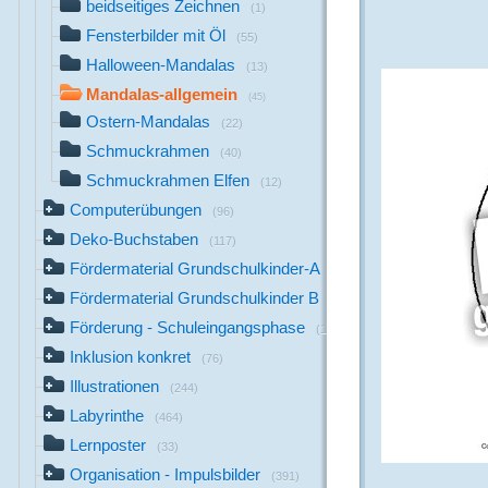
beidseitiges Zeichnen
(1)
Fensterbilder mit Öl
(55)
Halloween-Mandalas
(13)
Mandalas-allgemein
(45)
Ostern-Mandalas
(22)
Schmuckrahmen
(40)
Schmuckrahmen Elfen
(12)
Computerübungen
(96)
Deko-Buchstaben
(117)
Fördermaterial Grundschulkinder-A
(44)
Fördermaterial Grundschulkinder B
(529)
Förderung - Schuleingangsphase
(1142)
Inklusion konkret
(76)
Illustrationen
(244)
Labyrinthe
(464)
Lernposter
(33)
Organisation - Impulsbilder
(391)