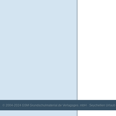
© 2004-2024
GSM Grundschulmaterial.de Verlagsges. mbH
·
Seychellen Urlaub