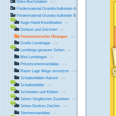
Deko-Buchstaben
(117)
Fördermaterial Grundschulkinder-A
(44)
Fördermaterial Grundschulkinder B
(529)
Auge-Hand-Koordination
(6)
Denken und Zeichnen
(6)
Feinmototrische Übungen
(39)
Große Lerntreppe
(24)
Lernbingo genaues Sehen
(2)
Mini Lernbingos
(3)
Prinzessinenmandalas
(14)
Raum Lage Wege umsetzen
(16)
Schattenbilder-Advent
(12)
Schattenbilder
(33)
Schneiden und Kleben
(29)
Sehen Vergleichen Zuordnen
(16)
Sehen Denken Zeichen
(54)
Sternenmandalas
(7)