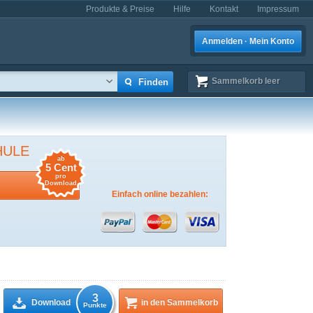
Produkte & Preise
Hilfe
Kontakt
Impressum
Anmelden · Mein Konto
Sammelkorb
leer
HULE
ab
5 Cent
pro
Download
Einfach online bezahlen:
3
Download
in den Sammelkorb
Punkte