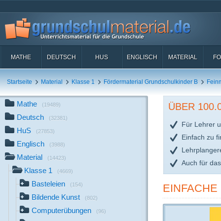
MATHE
DEUTSCH
HUS
ENGLISCH
MATERIAL
FO
Startseite
Material
Klasse 1
Fördermaterial Grundschulkinder B
Fein
Mathe
ÜBER 100
(19489)
Deutsch
(32381)
Für Lehrer u
HuS
(27853)
Einfach zu f
Englisch
(3988)
Lehrplanger
Material
(14423)
Auch für da
Klasse 1
(4669)
Basteleien
(154)
EINFACHE 
Bildende Kunst
(802)
Computerübungen
(96)