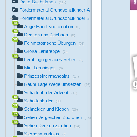
Deko-Buchstaben
(117)
Fördermaterial Grundschulkinder-A
(44)
Fördermaterial Grundschulkinder B
(529)
Auge-Hand-Koordination
(6)
Denken und Zeichnen
(6)
Feinmototrische Übungen
(39)
Große Lerntreppe
(24)
Lernbingo genaues Sehen
(2)
Mini Lernbingos
(3)
Prinzessinenmandalas
(14)
Raum Lage Wege umsetzen
(16)
Schattenbilder-Advent
(12)
Schattenbilder
(33)
Schneiden und Kleben
(29)
Sehen Vergleichen Zuordnen
(16)
Sehen Denken Zeichen
(54)
Sternenmandalas
(7)