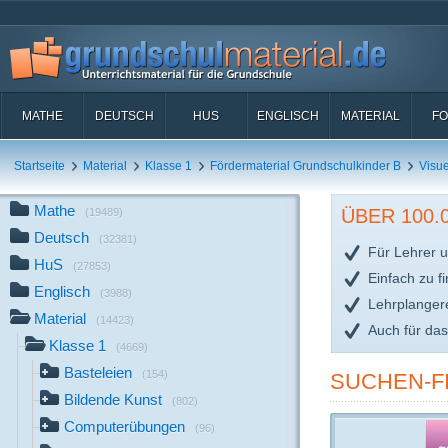
MATHE
DEUTSCH
HUS
ENGLISCH
MATERIAL
FO
Startseite
Material
Klasse 1
Fördermaterial Grundschulkinder B
Visu
Mathe
ÜBER 100
(19489)
Deutsch
(32381)
Für Lehrer u
HuS
(27853)
Einfach zu f
Englisch
(3988)
Lehrplanger
Material
(14423)
Auch für da
Klasse 1
(4669)
Basteleien
(154)
SUCHEN-F
Bildende Kunst
(802)
Computerübungen
(96)