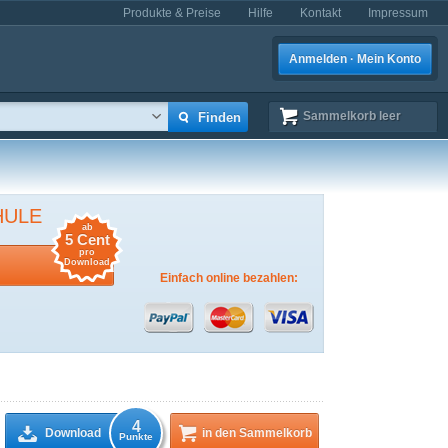
Produkte & Preise
Hilfe
Kontakt
Impressum
Anmelden · Mein Konto
Sammelkorb
leer
HULE
ab
5 Cent
pro
Download
Einfach online bezahlen:
4
Download
in den Sammelkorb
Punkte