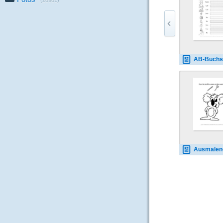
(28981)
AB-Buchstaben-üben-Eu-
Ausmalen-ausschneid