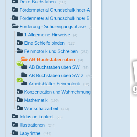
Deko-Buchstaben
(117)
Fördermaterial Grundschulkinder-A
(44)
Fördermaterial Grundschulkinder B
(529)
Förderung - Schuleingangsphase
(1142)
1-Allgemeine-Hinweise
(4)
Eine Schleife binden
(125)
Feinmotorik und Schreiben
(237)
AB-Buchstaben-üben
(84)
AB Buchstaben üben SW
(65)
AB Buchstaben üben SW 2
(50)
Arbeitsblätter-Feinmotorik
(38)
Konzentration und Wahrnehmung
(164)
Mathematik
(199)
Wortschatzarbeit
(413)
Inklusion konkret
(76)
Illustrationen
(244)
Labyrinthe
(464)