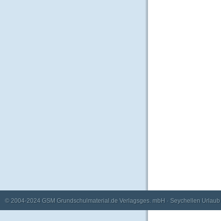
© 2004-2024
GSM Grundschulmaterial.de Verlagsges. mbH
·
Seychellen Urlaub