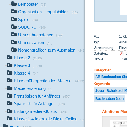
Lernposter
(33)
Organisation - Impulsbilder
(391)
Spiele
(40)
SUDOKU
(109)
Umrissbuchstaben
(142)
Fach:
1. Kl
Umrisszahlen
Typ:
Arbei
(40)
Verwendung:
Einze
Nomengrafiken zum Ausmalen
(247)
Dateityp:
Klasse 2
(2313)
Größe:
1 Sei
Klasse 3
(1225)
Kategorien
Klasse 4
(34)
AB-Buchstaben-üb
Klassenübergreifendes Material
(4713)
Keywords
Medienerziehung
(2)
Joguri-Schulspiel-M
Französisch für Anfänger
(655)
Buchstaben üben
Spanisch für Anfänger
(139)
Bildungsmedien-30plus
Ähnliche Me
(659)
Klasse 1-4 Interaktiv Digital Online
(14)
Fotos