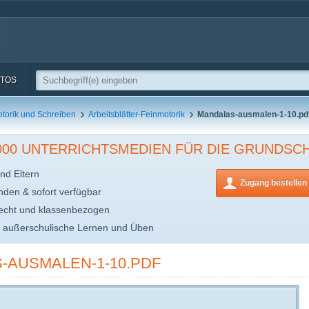
TOS
torik und Schreiben
Arbeitsblätter-Feinmotorik
Mandalas-ausmalen-1-10.pd
.000 UNTERRICHTSMEDIEN FÜR DIE GRUNDSC
nd Eltern
Zugang bestellen
inden & sofort verfügbar
echt und klassenbezogen
s außerschulische Lernen und Üben
-AUSMALEN-1-10.PDF