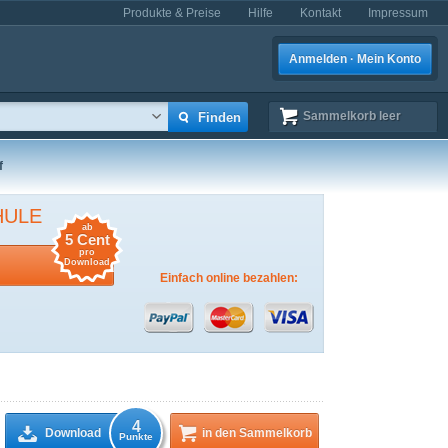
Produkte & Preise
Hilfe
Kontakt
Impressum
Anmelden · Mein Konto
Sammelkorb
leer
f
HULE
ab
5 Cent
pro
Download
Einfach online bezahlen:
4
Download
in den Sammelkorb
Punkte