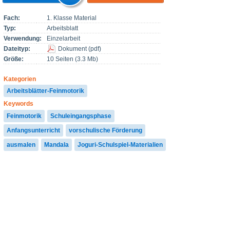
Fach:
1. Klasse Material
Typ:
Arbeitsblatt
Verwendung:
Einzelarbeit
Dateityp:
Dokument
(
pdf
)
Größe:
10 Seiten (3.3 Mb)
Kategorien
Arbeitsblätter-Feinmotorik
Keywords
Feinmotorik
Schuleingangsphase
Anfangsunterricht
vorschulische Förderung
ausmalen
Mandala
Joguri-Schulspiel-Materialien