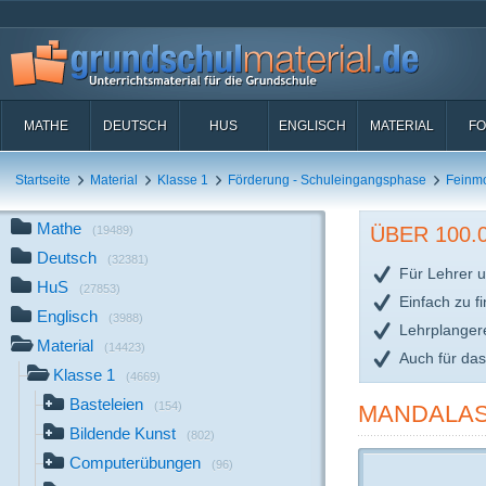
MATHE
DEUTSCH
HUS
ENGLISCH
MATERIAL
FO
Startseite
Material
Klasse 1
Förderung - Schuleingangsphase
Feinmo
Mathe
ÜBER 100
(19489)
Deutsch
(32381)
Für Lehrer u
HuS
(27853)
Einfach zu f
Englisch
(3988)
Lehrplanger
Material
(14423)
Auch für da
Klasse 1
(4669)
Basteleien
(154)
MANDALAS
Bildende Kunst
(802)
Computerübungen
(96)