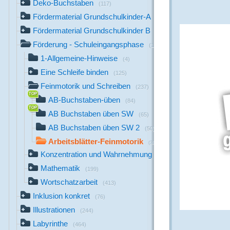
Deko-Buchstaben
(117)
Fördermaterial Grundschulkinder-A
(44)
Fördermaterial Grundschulkinder B
(529)
Förderung - Schuleingangsphase
(1142)
1-Allgemeine-Hinweise
(4)
Eine Schleife binden
(125)
Feinmotorik und Schreiben
(237)
AB-Buchstaben-üben
(84)
AB Buchstaben üben SW
(65)
AB Buchstaben üben SW 2
(50)
Arbeitsblätter-Feinmotorik
(38)
Konzentration und Wahrnehmung
(164)
Mathematik
(199)
Wortschatzarbeit
(413)
Inklusion konkret
(76)
Illustrationen
(244)
Labyrinthe
(464)