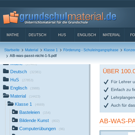
MATHE
DEUTSCH
HUS
ENGLISCH
MATERIAL
FO
Startseite
Material
Klasse 1
Förderung - Schuleingangsphase
Konze
AB-was-passt-nicht-1-5.pdf
Mathe
(19489)
ÜBER 100
Deutsch
(32381)
HuS
(27853)
Für Lehrer u
Englisch
(3988)
Einfach zu f
Material
(14423)
Lehrplanger
Klasse 1
Auch für da
(4669)
Basteleien
(154)
AB-WAS-PA
Bildende Kunst
(802)
Computerübungen
(96)