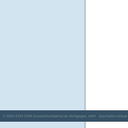
© 2004-2024
GSM Grundschulmaterial.de Verlagsges. mbH
·
Seychellen Urlaub