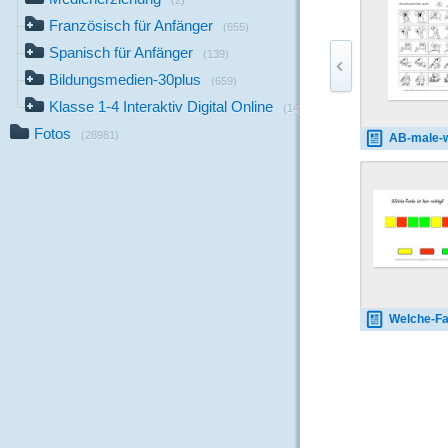
(2)
Französisch für Anfänger
(655)
Spanisch für Anfänger
(139)
Bildungsmedien-30plus
(659)
Klasse 1-4 Interaktiv Digital Online
(14)
Fotos
(28981)
AB-male-was-fehlt-
Welche-Farbe