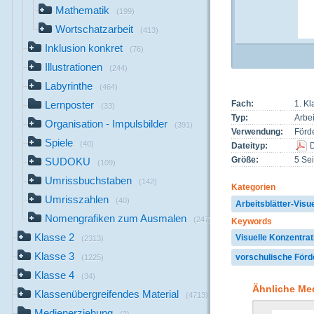
Mathematik
(199)
Wortschatzarbeit
(413)
Inklusion konkret
(76)
Illustrationen
(244)
Labyrinthe
(464)
Lernposter
Fach:
1. Kl
(33)
Typ:
Arbei
Organisation - Impulsbilder
(391)
Verwendung:
Förd
Spiele
(40)
Dateityp:
Größe:
5 Sei
SUDOKU
(109)
Umrissbuchstaben
(142)
Kategorien
Umrisszahlen
(40)
Arbeitsblätter-Visu
Nomengrafiken zum Ausmalen
(247)
Keywords
Klasse 2
Visuelle Konzentrat
(2313)
Klasse 3
vorschulische Förd
(1225)
Klasse 4
(34)
Ähnliche Me
Klassenübergreifendes Material
(4713)
Medienerziehung