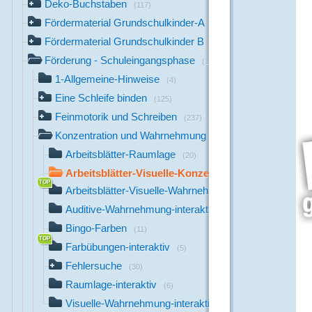
Deko-Buchstaben
(117)
Fördermaterial Grundschulkinder-A
(44)
Fördermaterial Grundschulkinder B
(529)
Förderung - Schuleingangsphase
(1142)
1-Allgemeine-Hinweise
(4)
Eine Schleife binden
(125)
Feinmotorik und Schreiben
(237)
Konzentration und Wahrnehmung
(164)
Arbeitsblätter-Raumlage
(20)
Arbeitsblätter-Visuelle-Konzentration
(35)
Arbeitsblätter-Visuelle-Wahrnehmung
(12)
Auditive-Wahrnehmung-interaktiv
(12)
Bingo-Farben
(11)
Farbübungen-interaktiv
(5)
Fehlersuche
(30)
Raumlage-interaktiv
(6)
Visuelle-Wahrnehmung-interaktiv
(33)