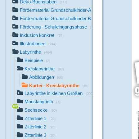
Deko-Buchstaben
(117)
Fördermaterial Grundschulkinder-A
(44)
Fördermaterial Grundschulkinder B
(529)
Förderung - Schuleingangsphase
(1142)
Inklusion konkret
(76)
Illustrationen
(244)
Labyrinthe
(464)
Beispiele
(2)
Kreislabyrinthe
(90)
Abbildungen
(60)
Kartei - Kreislabyrinthe
(30)
Labyrinthe in kleinen Größen
(200)
Mauslabyrinth
(1)
Sechsecke
(90)
Zitterlinie 1
(20)
Zitterlinie 2
(20)
Zitterlinie 3
(20)