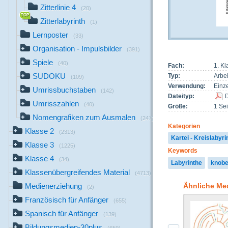
Zitterlinie 4
(20)
Zitterlabyrinth
(1)
Lernposter
(33)
Organisation - Impulsbilder
(391)
Spiele
(40)
Fach:
1. Kl
SUDOKU
Typ:
Arbei
(109)
Verwendung:
Einze
Umrissbuchstaben
(142)
Dateityp:
Umrisszahlen
(40)
Größe:
1 Sei
Nomengrafiken zum Ausmalen
(247)
Kategorien
Klasse 2
(2313)
Kartei - Kreislabyri
Klasse 3
(1225)
Keywords
Klasse 4
(34)
Labyrinthe
knobe
Klassenübergreifendes Material
(4713)
Ähnliche Me
Medienerziehung
(2)
Französisch für Anfänger
(655)
Spanisch für Anfänger
(139)
Bildungsmedien-30plus