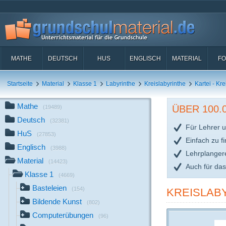
MATHE
DEUTSCH
HUS
ENGLISCH
MATERIAL
FO
Startseite
Material
Klasse 1
Labyrinthe
Kreislabyrinthe
Kartei - Kre
Mathe
ÜBER 100
(19489)
Deutsch
(32381)
Für Lehrer u
HuS
(27853)
Einfach zu f
Englisch
(3988)
Lehrplanger
Material
(14423)
Auch für da
Klasse 1
(4669)
Basteleien
(154)
KREISLABY
Bildende Kunst
(802)
Computerübungen
(96)