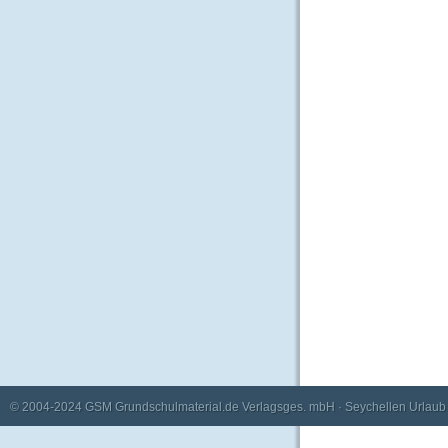
© 2004-2024
GSM Grundschulmaterial.de Verlagsges. mbH
·
Seychellen Urlaub